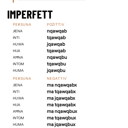
IMPERFETT
PERSUNA
POŻITTIV
nqawqab
JIENA
tqawqab
INTI
jqawqab
HUWA
tqawqab
HIJA
nqawqbu
AĦNA
tqawqbu
INTOM
jqawqbu
HUMA
PERSUNA
NEGATTIV
ma nqawqabx
JIENA
ma tqawqabx
INTI
ma jqawqabx
HUWA
ma tqawqabx
HIJA
ma nqawqbux
AĦNA
ma tqawqbux
INTOM
ma jqawqbux
HUMA