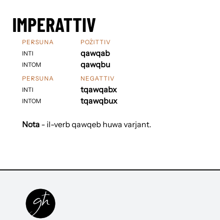
IMPERATTIV
PERSUNA
POŻITTIV
qawqab
INTI
qawqbu
INTOM
PERSUNA
NEGATTIV
tqawqabx
INTI
tqawqbux
INTOM
Nota
- il-verb qawqeb huwa varjant.