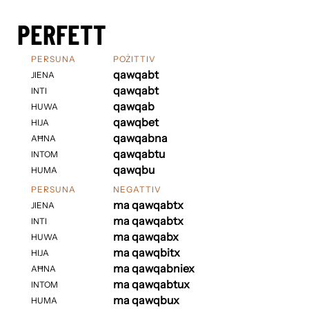
PERFETT
PERSUNA
POŻITTIV
qawqabt
JIENA
qawqabt
INTI
qawqab
HUWA
qawqbet
HIJA
qawqabna
AĦNA
qawqabtu
INTOM
qawqbu
HUMA
PERSUNA
NEGATTIV
ma qawqabtx
JIENA
ma qawqabtx
INTI
ma qawqabx
HUWA
ma qawqbitx
HIJA
ma qawqabniex
AĦNA
ma qawqabtux
INTOM
ma qawqbux
HUMA