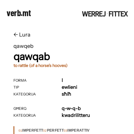
verb.mt
WERREJ
FITTEX
·
←
​​Lura
qawqeb
qawqab
to rattle (of a horse's hooves)
I
FORMA
ewlieni
TIP
sħiħ
KATEGORIJA
q-w-q-b
GĦERQ
kwadrilitteru
KATEGORIJA
IMPERFETT
PERFETT
IMPERATTIV
01
02
03