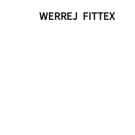
WERREJ
FITTEX
·