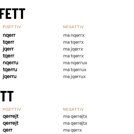
FETT
POŻITTIV
NEGATTIV
nqerr
ma nqerrx
tqerr
ma tqerrx
jqerr
ma jqerrx
tqerr
ma tqerrx
nqerru
ma nqerrux
tqerru
ma tqerrux
jqerru
ma jqerrux
ETT
POŻITTIV
NEGATTIV
qerrejt
ma qerrejtx
qerrejt
ma qerrejtx
qerr
ma qerrx