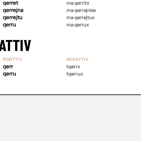
qerret
ma qerritx
qerrejna
ma qerrejniex
qerrejtu
ma qerrejtux
qerru
ma qerrux
ATTIV
POŻITTIV
NEGATTIV
qerr
tqerrx
qerru
tqerrux