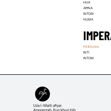
HIJA
AĦNA
INTOM
HUMA
IMPER
PERSUNA
INTI
INTOM
Uża l-Malti aħjar.
Apprezzah. Kun kburi bih.