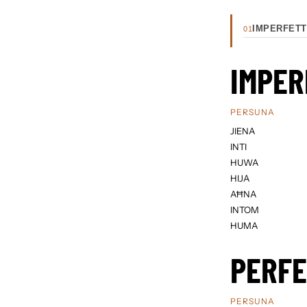
IMPERFETT
01
IMPER
PERSUNA
JIENA
INTI
HUWA
HIJA
AĦNA
INTOM
HUMA
PERF
PERSUNA