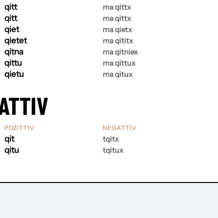
qitt
ma qittx
qitt
ma qittx
qiet
ma qietx
qietet
ma qititx
qitna
ma qitniex
qittu
ma qittux
qietu
ma qitux
ATTIV
POŻITTIV
NEGATTIV
qit
tqitx
qitu
tqitux