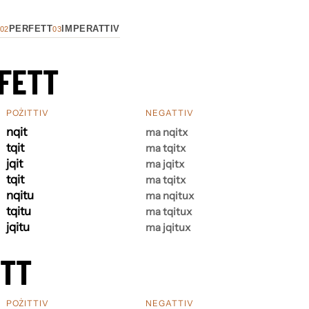
PERFETT
IMPERATTIV
02
03
FETT
POŻITTIV
NEGATTIV
nqit
ma nqitx
tqit
ma tqitx
jqit
ma jqitx
tqit
ma tqitx
nqitu
ma nqitux
tqitu
ma tqitux
jqitu
ma jqitux
ETT
POŻITTIV
NEGATTIV