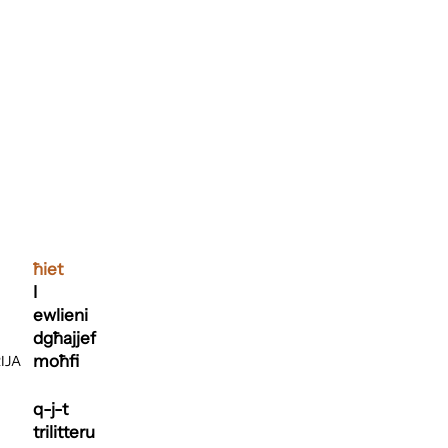
ħiet
I
ewlieni
dgħajjef
moħfi
IJA
q-j-t
trilitteru