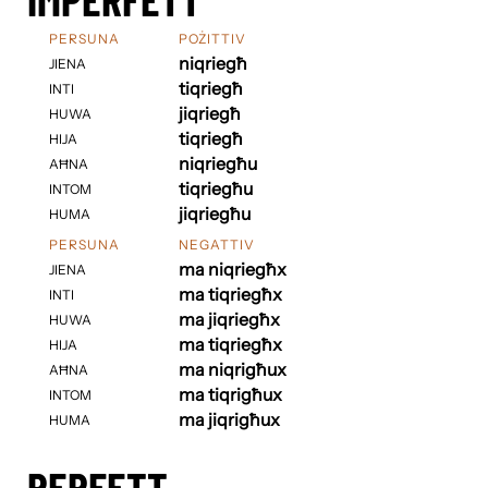
PERSUNA
POŻITTIV
niqriegħ
JIENA
tiqriegħ
INTI
jiqriegħ
HUWA
tiqriegħ
HIJA
niqriegħu
AĦNA
tiqriegħu
INTOM
jiqriegħu
HUMA
PERSUNA
NEGATTIV
ma niqriegħx
JIENA
ma tiqriegħx
INTI
ma jiqriegħx
HUWA
ma tiqriegħx
HIJA
ma niqrigħux
AĦNA
ma tiqrigħux
INTOM
ma jiqrigħux
HUMA
PERFETT