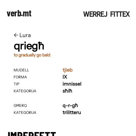
verb.mt
WERREJ
FITTEX
·
←
​​Lura
qriegħ
to gradually go bald
tjieb
MUDELL
IX
FORMA
imnissel
TIP
sħiħ
KATEGORIJA
q-r-għ
GĦERQ
trilitteru
KATEGORIJA
IMPERFETT