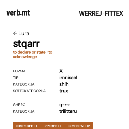
verb.mt
WERREJ
FITTEX
·
←
​​Lura
stqarr
to declare or state • to
acknowledge
X
FORMA
imnissel
TIP
sħiħ
KATEGORIJA
trux
SOTTOKATEGORIJA
q-r-r
GĦERQ
trilitteru
KATEGORIJA
IMPERFETT
PERFETT
IMPERATTIV
01
02
03