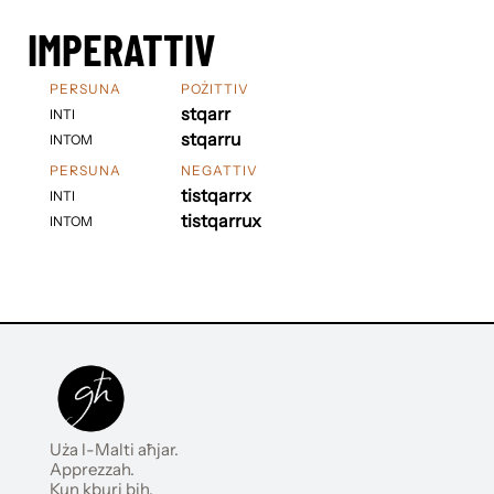
IMPERATTIV
PERSUNA
POŻITTIV
stqarr
INTI
stqarru
INTOM
PERSUNA
NEGATTIV
tistqarrx
INTI
tistqarrux
INTOM
Uża l-Malti aħjar.
Apprezzah.
Kun kburi bih.