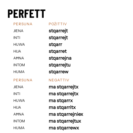
PERFETT
PERSUNA
POŻITTIV
stqarrejt
JIENA
stqarrejt
INTI
stqarr
HUWA
stqarret
HIJA
stqarrejna
AĦNA
stqarrejtu
INTOM
stqarrew
HUMA
PERSUNA
NEGATTIV
ma stqarrejtx
JIENA
ma stqarrejtx
INTI
ma stqarrx
HUWA
ma stqarritx
HIJA
ma stqarrejniex
AĦNA
ma stqarrejtux
INTOM
ma stqarrewx
HUMA