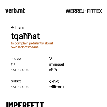
verb.mt
WERREJ
FITTEX
·
←
​​Lura
tqaħħat
to complain petulantly about
own lack of means
V
FORMA
imnissel
TIP
sħiħ
KATEGORIJA
q-ħ-t
GĦERQ
trilitteru
KATEGORIJA
IMPERFETT