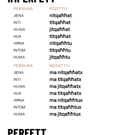
PERSUNA
POŻITTIV
nitqaħħat
JIENA
titqaħħat
INTI
jitqaħħat
HUWA
titqaħħat
HIJA
nitqaħħtu
AĦNA
titqaħħtu
INTOM
jitqaħħtu
HUMA
PERSUNA
NEGATTIV
ma nitqaħħatx
JIENA
ma titqaħħatx
INTI
ma jitqaħħatx
HUWA
ma titqaħħatx
HIJA
ma nitqaħħtux
AĦNA
ma titqaħħtux
INTOM
ma jitqaħħtux
HUMA
PERFETT