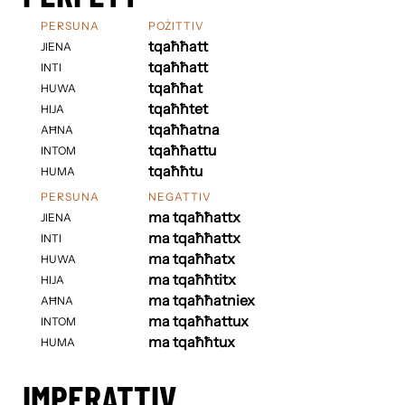
PERSUNA
POŻITTIV
tqaħħatt
JIENA
tqaħħatt
INTI
tqaħħat
HUWA
tqaħħtet
HIJA
tqaħħatna
AĦNA
tqaħħattu
INTOM
tqaħħtu
HUMA
PERSUNA
NEGATTIV
ma tqaħħattx
JIENA
ma tqaħħattx
INTI
ma tqaħħatx
HUWA
ma tqaħħtitx
HIJA
ma tqaħħatniex
AĦNA
ma tqaħħattux
INTOM
ma tqaħħtux
HUMA
IMPERATTIV