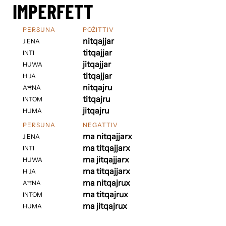
IMPERFETT
PERSUNA
POŻITTIV
nitqajjar
JIENA
titqajjar
INTI
jitqajjar
HUWA
titqajjar
HIJA
nitqajru
AĦNA
titqajru
INTOM
jitqajru
HUMA
PERSUNA
NEGATTIV
ma nitqajjarx
JIENA
ma titqajjarx
INTI
ma jitqajjarx
HUWA
ma titqajjarx
HIJA
ma nitqajrux
AĦNA
ma titqajrux
INTOM
ma jitqajrux
HUMA