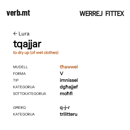
verb.mt
WERREJ
FITTEX
·
←
​​Lura
tqajjar
to dry up (of wet clothes)
tħawwel
MUDELL
V
FORMA
imnissel
TIP
dgħajjef
KATEGORIJA
moħfi
SOTTOKATEGORIJA
q-j-r
GĦERQ
trilitteru
KATEGORIJA