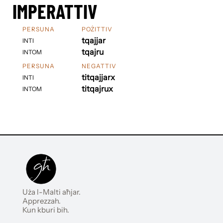
IMPERATTIV
PERSUNA
POŻITTIV
tqajjar
INTI
tqajru
INTOM
PERSUNA
NEGATTIV
titqajjarx
INTI
titqajrux
INTOM
Uża l-Malti aħjar.
Apprezzah.
Kun kburi bih.