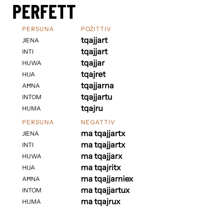
PERFETT
PERSUNA
POŻITTIV
tqajjart
JIENA
tqajjart
INTI
tqajjar
HUWA
tqajret
HIJA
tqajjarna
AĦNA
tqajjartu
INTOM
tqajru
HUMA
PERSUNA
NEGATTIV
ma tqajjartx
JIENA
ma tqajjartx
INTI
ma tqajjarx
HUWA
ma tqajritx
HIJA
ma tqajjarniex
AĦNA
ma tqajjartux
INTOM
ma tqajrux
HUMA