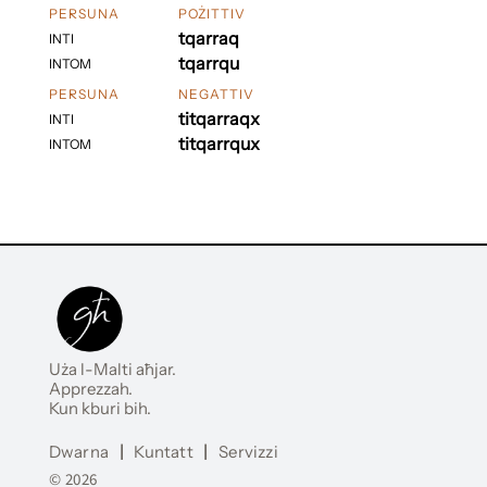
PERSUNA
POŻITTIV
tqarraq
INTI
tqarrqu
INTOM
PERSUNA
NEGATTIV
titqarraqx
INTI
titqarrqux
INTOM
Uża l-Malti aħjar.
Apprezzah.
Kun kburi bih.
Dwarna
|
Kuntatt
|
Servizzi
© 2026