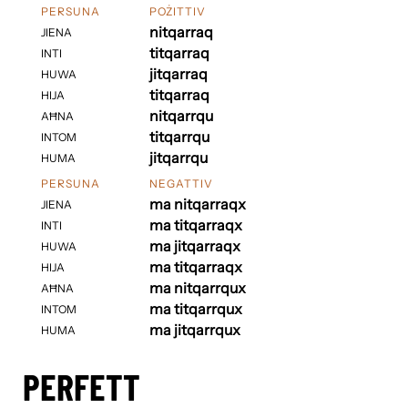
PERSUNA
POŻITTIV
nitqarraq
JIENA
titqarraq
INTI
jitqarraq
HUWA
titqarraq
HIJA
nitqarrqu
AĦNA
titqarrqu
INTOM
jitqarrqu
HUMA
PERSUNA
NEGATTIV
ma nitqarraqx
JIENA
ma titqarraqx
INTI
ma jitqarraqx
HUWA
ma titqarraqx
HIJA
ma nitqarrqux
AĦNA
ma titqarrqux
INTOM
ma jitqarrqux
HUMA
PERFETT