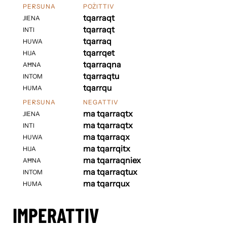
PERSUNA
POŻITTIV
tqarraqt
JIENA
tqarraqt
INTI
tqarraq
HUWA
tqarrqet
HIJA
tqarraqna
AĦNA
tqarraqtu
INTOM
tqarrqu
HUMA
PERSUNA
NEGATTIV
ma tqarraqtx
JIENA
ma tqarraqtx
INTI
ma tqarraqx
HUWA
ma tqarrqitx
HIJA
ma tqarraqniex
AĦNA
ma tqarraqtux
INTOM
ma tqarrqux
HUMA
IMPERATTIV