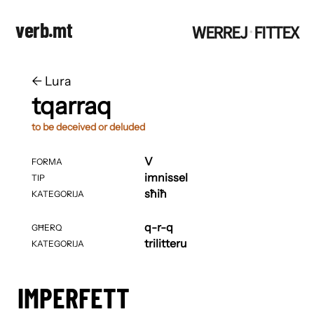
verb.mt
WERREJ
FITTEX
·
←
​​Lura
tqarraq
to be deceived or deluded
V
FORMA
imnissel
TIP
sħiħ
KATEGORIJA
q-r-q
GĦERQ
trilitteru
KATEGORIJA
IMPERFETT