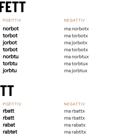
FETT
POŻITTIV
NEGATTIV
norbot
ma norbotx
torbot
ma torbotx
jorbot
ma jorbotx
torbot
ma torbotx
norbtu
ma norbtux
torbtu
ma torbtux
jorbtu
ma jorbtux
ETT
POŻITTIV
NEGATTIV
rbatt
ma rbattx
rbatt
ma rbattx
rabat
ma rabatx
rabtet
ma rabtitx