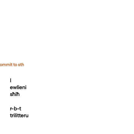
 commit to sth
I
ewlieni
sħiħ
r-b-t
trilitteru