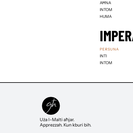
AĦNA
INTOM
HUMA
IMPER
PERSUNA
INTI
INTOM
Uża l-Malti aħjar.
Apprezzah. Kun kburi bih.