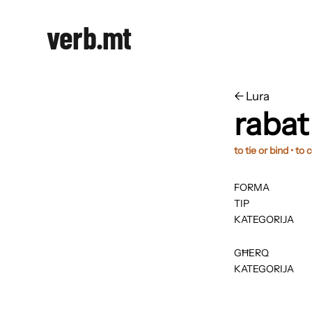
verb.mt
←
​​Lura
rabat
to tie or bind • to
FORMA
TIP
KATEGORIJA
GĦERQ
KATEGORIJA