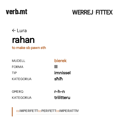
verb.mt
WERREJ
FITTEX
·
←
​​Lura
rahan
to make sb pawn sth
bierek
MUDELL
III
FORMA
imnissel
TIP
sħiħ
KATEGORIJA
r-h-n
GĦERQ
trilitteru
KATEGORIJA
IMPERFETT
PERFETT
IMPERATTIV
01
02
03