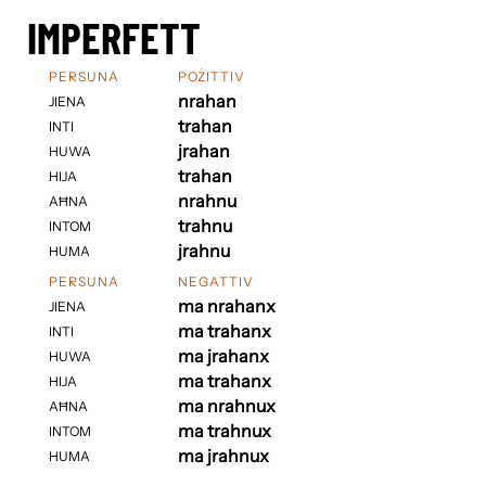
IMPERFETT
PERSUNA
POŻITTIV
nrahan
JIENA
trahan
INTI
jrahan
HUWA
trahan
HIJA
nrahnu
AĦNA
trahnu
INTOM
jrahnu
HUMA
PERSUNA
NEGATTIV
ma nrahanx
JIENA
ma trahanx
INTI
ma jrahanx
HUWA
ma trahanx
HIJA
ma nrahnux
AĦNA
ma trahnux
INTOM
ma jrahnux
HUMA