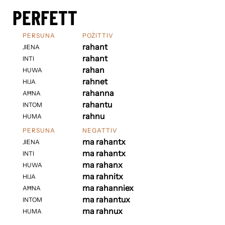
PERFETT
PERSUNA
POŻITTIV
rahant
JIENA
rahant
INTI
rahan
HUWA
rahnet
HIJA
rahanna
AĦNA
rahantu
INTOM
rahnu
HUMA
PERSUNA
NEGATTIV
ma rahantx
JIENA
ma rahantx
INTI
ma rahanx
HUWA
ma rahnitx
HIJA
ma rahanniex
AĦNA
ma rahantux
INTOM
ma rahnux
HUMA