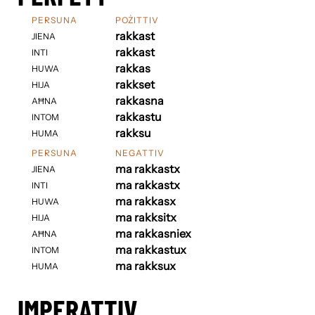
PERSUNA
POŻITTIV
rakkast
JIENA
rakkast
INTI
rakkas
HUWA
rakkset
HIJA
rakkasna
AĦNA
rakkastu
INTOM
rakksu
HUMA
PERSUNA
NEGATTIV
ma rakkastx
JIENA
ma rakkastx
INTI
ma rakkasx
HUWA
ma rakksitx
HIJA
ma rakkasniex
AĦNA
ma rakkastux
INTOM
ma rakksux
HUMA
IMPERATTIV