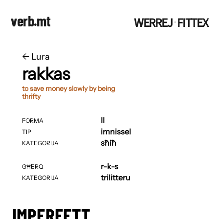
verb.mt
WERREJ
FITTEX
·
←
​​Lura
rakkas
to save money slowly by being
thrifty
II
FORMA
imnissel
TIP
sħiħ
KATEGORIJA
r-k-s
GĦERQ
trilitteru
KATEGORIJA
IMPERFETT