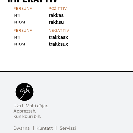
PERSUNA
POŻITTIV
rakkas
INTI
rakksu
INTOM
PERSUNA
NEGATTIV
trakkasx
INTI
trakksux
INTOM
Uża l-Malti aħjar.
Apprezzah.
Kun kburi bih.
Dwarna
|
Kuntatt
|
Servizzi