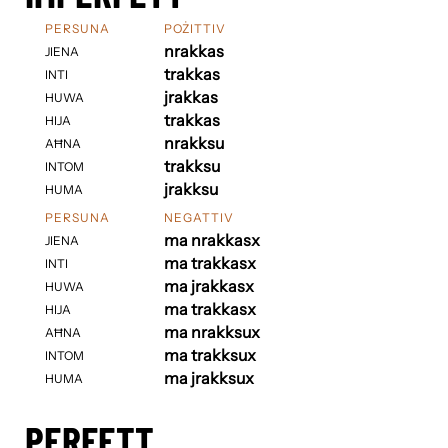
PERSUNA
POŻITTIV
nrakkas
JIENA
trakkas
INTI
jrakkas
HUWA
trakkas
HIJA
nrakksu
AĦNA
trakksu
INTOM
jrakksu
HUMA
PERSUNA
NEGATTIV
ma nrakkasx
JIENA
ma trakkasx
INTI
ma jrakkasx
HUWA
ma trakkasx
HIJA
ma nrakksux
AĦNA
ma trakksux
INTOM
ma jrakksux
HUMA
PERFETT