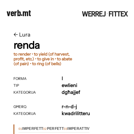
verb.mt
WERREJ
FITTEX
·
←
​​Lura
renda
to render • to yield (of harvest,
profit, etc.) • to give in • to abate
(of pain) • to ring (of bells)
I
FORMA
ewlieni
TIP
dgħajjef
KATEGORIJA
r-n-d-j
GĦERQ
kwadrilitteru
KATEGORIJA
IMPERFETT
PERFETT
IMPERATTIV
01
02
03