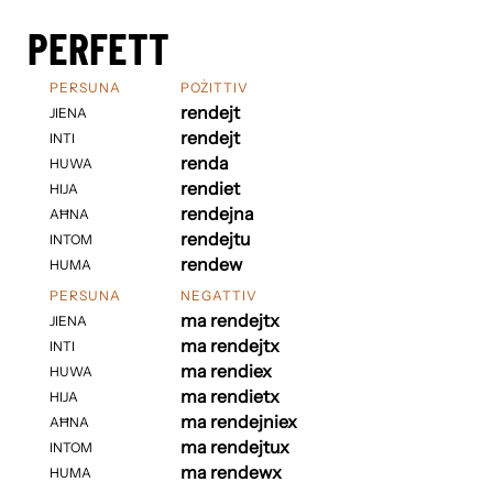
PERFETT
PERSUNA
POŻITTIV
rendejt
JIENA
rendejt
INTI
renda
HUWA
rendiet
HIJA
rendejna
AĦNA
rendejtu
INTOM
rendew
HUMA
PERSUNA
NEGATTIV
ma rendejtx
JIENA
ma rendejtx
INTI
ma rendiex
HUWA
ma rendietx
HIJA
ma rendejniex
AĦNA
ma rendejtux
INTOM
ma rendewx
HUMA