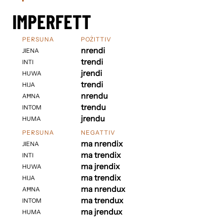
IMPERFETT
PERSUNA
POŻITTIV
nrendi
JIENA
trendi
INTI
jrendi
HUWA
trendi
HIJA
nrendu
AĦNA
trendu
INTOM
jrendu
HUMA
PERSUNA
NEGATTIV
ma nrendix
JIENA
ma trendix
INTI
ma jrendix
HUWA
ma trendix
HIJA
ma nrendux
AĦNA
ma trendux
INTOM
ma jrendux
HUMA