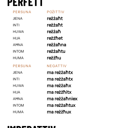
PERFETT
PERSUNA
POŻITTIV
reżżaħt
JIENA
reżżaħt
INTI
reżżaħ
HUWA
reżżħet
HIJA
reżżaħna
AĦNA
reżżaħtu
INTOM
reżżħu
HUMA
PERSUNA
NEGATTIV
ma reżżaħtx
JIENA
ma reżżaħtx
INTI
ma reżżaħx
HUWA
ma reżżħitx
HIJA
ma reżżaħniex
AĦNA
ma reżżaħtux
INTOM
ma reżżħux
HUMA