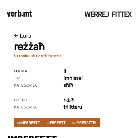
verb.mt
WERREJ
FITTEX
·
←
​​Lura
reżżaħ
to make sb or sth freeze
II
FORMA
imnissel
TIP
sħiħ
KATEGORIJA
r-ż-ħ
GĦERQ
trilitteru
KATEGORIJA
IMPERFETT
PERFETT
IMPERATTIV
01
02
03