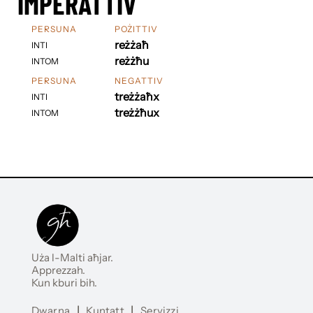
IMPERATTIV
PERSUNA
POŻITTIV
reżżaħ
INTI
reżżħu
INTOM
PERSUNA
NEGATTIV
treżżaħx
INTI
treżżħux
INTOM
Uża l-Malti aħjar.
Apprezzah.
Kun kburi bih.
Dwarna
|
Kuntatt
|
Servizzi