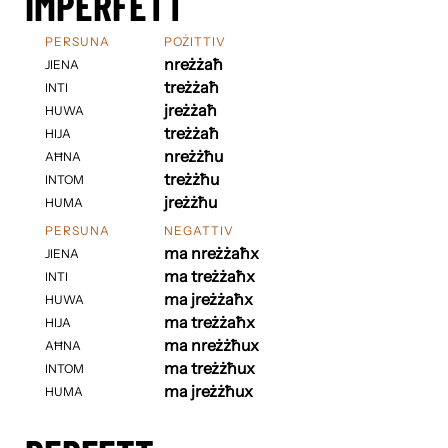
IMPERFETT
PERSUNA
POŻITTIV
nreżżaħ
JIENA
treżżaħ
INTI
jreżżaħ
HUWA
treżżaħ
HIJA
nreżżħu
AĦNA
treżżħu
INTOM
jreżżħu
HUMA
PERSUNA
NEGATTIV
ma nreżżaħx
JIENA
ma treżżaħx
INTI
ma jreżżaħx
HUWA
ma treżżaħx
HIJA
ma nreżżħux
AĦNA
ma treżżħux
INTOM
ma jreżżħux
HUMA