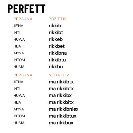
PERFETT
PERSUNA
POŻITTIV
rikkibt
JIENA
rikkibt
INTI
rikkeb
HUWA
rikkbet
HIJA
rikkibna
AĦNA
rikkibtu
INTOM
rikkbu
HUMA
PERSUNA
NEGATTIV
ma rikkibtx
JIENA
ma rikkibtx
INTI
ma rikkibx
HUWA
ma rikkbitx
HIJA
ma rikkibniex
AĦNA
ma rikkibtux
INTOM
ma rikkbux
HUMA