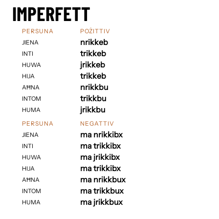
IMPERFETT
PERSUNA
POŻITTIV
nrikkeb
JIENA
trikkeb
INTI
jrikkeb
HUWA
trikkeb
HIJA
nrikkbu
AĦNA
trikkbu
INTOM
jrikkbu
HUMA
PERSUNA
NEGATTIV
ma nrikkibx
JIENA
ma trikkibx
INTI
ma jrikkibx
HUWA
ma trikkibx
HIJA
ma nrikkbux
AĦNA
ma trikkbux
INTOM
ma jrikkbux
HUMA