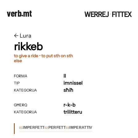
verb.mt
WERREJ
FITTEX
·
←
​​Lura
rikkeb
to give a ride • to put sth on sth
else
II
FORMA
imnissel
TIP
sħiħ
KATEGORIJA
r-k-b
GĦERQ
trilitteru
KATEGORIJA
IMPERFETT
PERFETT
IMPERATTIV
01
02
03