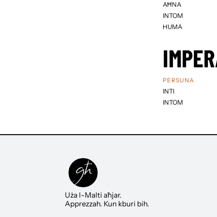
AĦNA
INTOM
HUMA
IMPER
PERSUNA
INTI
INTOM
Uża l-Malti aħjar.
Apprezzah. Kun kburi bih.