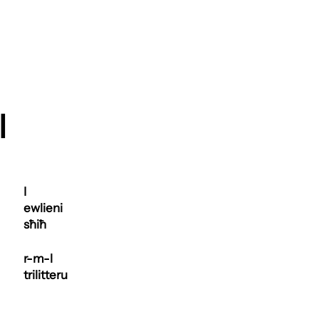
l
I
ewlieni
sħiħ
r-m-l
trilitteru