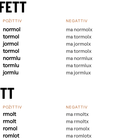
FETT
POŻITTIV
NEGATTIV
normol
ma normolx
tormol
ma tormolx
jormol
ma jormolx
tormol
ma tormolx
normlu
ma normlux
tormlu
ma tormlux
jormlu
ma jormlux
ETT
POŻITTIV
NEGATTIV
rmolt
ma rmoltx
rmolt
ma rmoltx
romol
ma romolx
romlot
ma romlotx