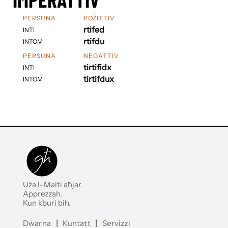
PERSUNA
POŻITTIV
rtifed
INTI
rtifdu
INTOM
PERSUNA
NEGATTIV
tirtifidx
INTI
tirtifdux
INTOM
Uża l-Malti aħjar.
Apprezzah.
Kun kburi bih.
Dwarna
|
Kuntatt
|
Servizzi