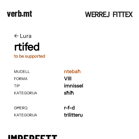
verb.mt
WERREJ
FITTEX
·
←
​​Lura
rtifed
to be supported
ntebaħ
MUDELL
VIII
FORMA
imnissel
TIP
sħiħ
KATEGORIJA
r-f-d
GĦERQ
trilitteru
KATEGORIJA
IMPERFETT