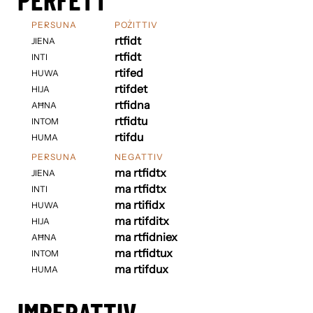
PERSUNA
POŻITTIV
rtfidt
JIENA
rtfidt
INTI
rtifed
HUWA
rtifdet
HIJA
rtfidna
AĦNA
rtfidtu
INTOM
rtifdu
HUMA
PERSUNA
NEGATTIV
ma rtfidtx
JIENA
ma rtfidtx
INTI
ma rtifidx
HUWA
ma rtifditx
HIJA
ma rtfidniex
AĦNA
ma rtfidtux
INTOM
ma rtifdux
HUMA
IMPERATTIV