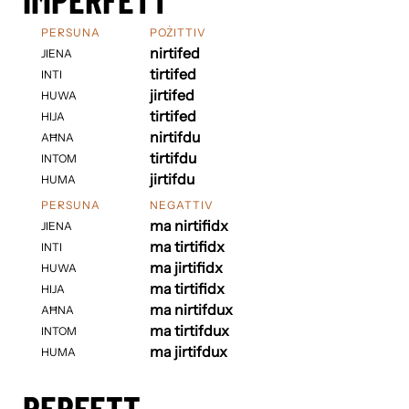
PERSUNA
POŻITTIV
nirtifed
JIENA
tirtifed
INTI
jirtifed
HUWA
tirtifed
HIJA
nirtifdu
AĦNA
tirtifdu
INTOM
jirtifdu
HUMA
PERSUNA
NEGATTIV
ma nirtifidx
JIENA
ma tirtifidx
INTI
ma jirtifidx
HUWA
ma tirtifidx
HIJA
ma nirtifdux
AĦNA
ma tirtifdux
INTOM
ma jirtifdux
HUMA
PERFETT