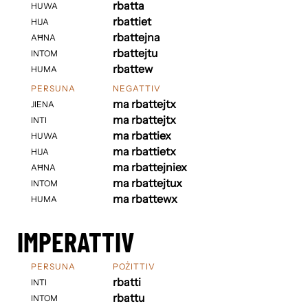
rbatta
HUWA
rbattiet
HIJA
rbattejna
AĦNA
rbattejtu
INTOM
rbattew
HUMA
PERSUNA
NEGATTIV
ma rbattejtx
JIENA
ma rbattejtx
INTI
ma rbattiex
HUWA
ma rbattietx
HIJA
ma rbattejniex
AĦNA
ma rbattejtux
INTOM
ma rbattewx
HUMA
IMPERATTIV
PERSUNA
POŻITTIV
rbatti
INTI
rbattu
INTOM