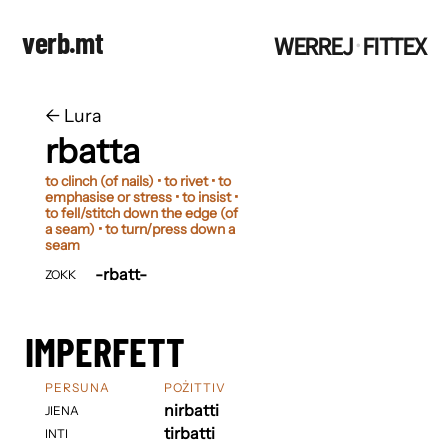
verb.mt
WERREJ
FITTEX
·
←
​​Lura
rbatta
to clinch (of nails) • to rivet • to
emphasise or stress • to insist •
to fell/stitch down the edge (of
a seam) • to turn/press down a
seam
-rbatt-
ZOKK
IMPERFETT
PERSUNA
POŻITTIV
nirbatti
JIENA
tirbatti
INTI