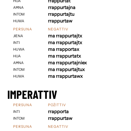
rrappurtat
HIJA
rrappurtajna
AĦNA
rrappurtajtu
INTOM
rrappurtaw
HUMA
PERSUNA
NEGATTIV
ma rrappurtajtx
JIENA
ma rrappurtajtx
INTI
ma rrapportax
HUWA
ma rrappurtatx
HIJA
ma rrappurtajniex
AĦNA
ma rrappurtajtux
INTOM
ma rrappurtawx
HUMA
IMPERATTIV
PERSUNA
POŻITTIV
rrapporta
INTI
rrappurtaw
INTOM
PERSUNA
NEGATTIV