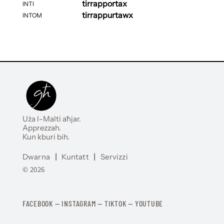
tirrapportax
INTI
tirrappurtawx
INTOM
Uża l-Malti aħjar.
Apprezzah.
Kun kburi bih.
Dwarna
|
Kuntatt
|
Servizzi
© 2026
FACEBOOK
—
​​​​​
INSTAGRAM
—
TIKTOK
—
YOUTUBE