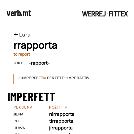
verb.mt
WERREJ
FITTEX
·
←
​​Lura
rrapporta
to report
-rapport-
ZOKK
IMPERFETT
PERFETT
IMPERATTIV
01
02
03
IMPERFETT
PERSUNA
POŻITTIV
nirrapporta
JIENA
tirrapporta
INTI
jirrapporta
HUWA