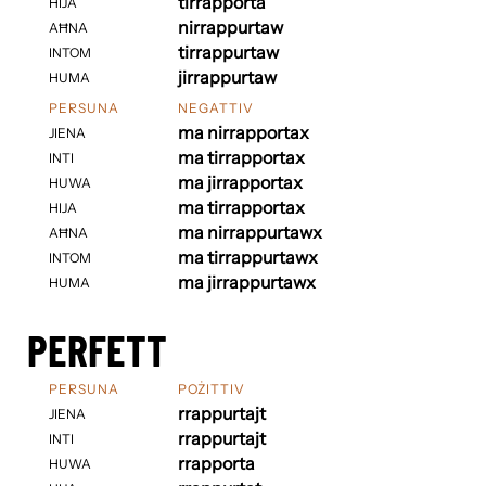
tirrapporta
HIJA
nirrappurtaw
AĦNA
tirrappurtaw
INTOM
jirrappurtaw
HUMA
PERSUNA
NEGATTIV
ma nirrapportax
JIENA
ma tirrapportax
INTI
ma jirrapportax
HUWA
ma tirrapportax
HIJA
ma nirrappurtawx
AĦNA
ma tirrappurtawx
INTOM
ma jirrappurtawx
HUMA
PERFETT
PERSUNA
POŻITTIV
rrappurtajt
JIENA
rrappurtajt
INTI
rrapporta
HUWA