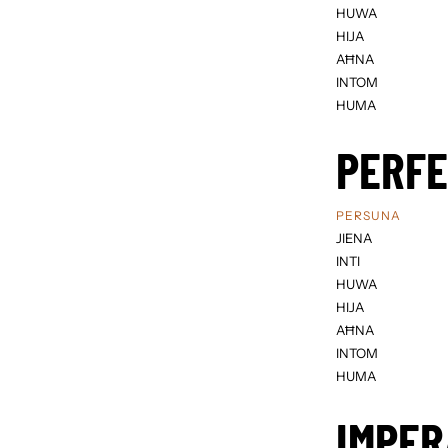
HUWA
HIJA
AĦNA
INTOM
HUMA
PERF
PERSUNA
JIENA
INTI
HUWA
HIJA
AĦNA
INTOM
HUMA
IMPER