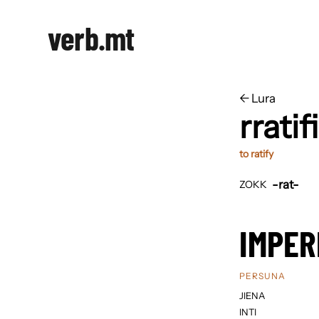
verb.mt
←
​​Lura
rratif
to ratify
-rat-
ZOKK
IMPER
PERSUNA
JIENA
INTI