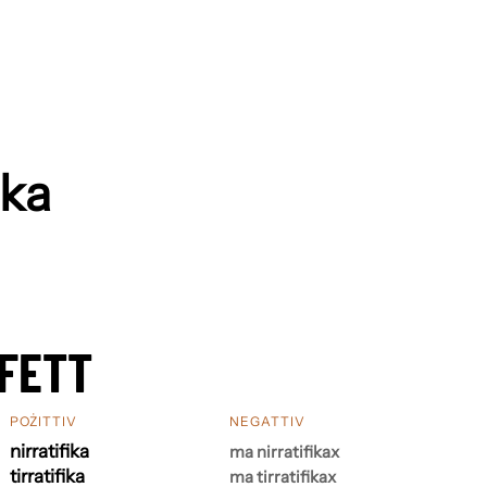
ika
FETT
POŻITTIV
NEGATTIV
nirratifika
ma nirratifikax
tirratifika
ma tirratifikax