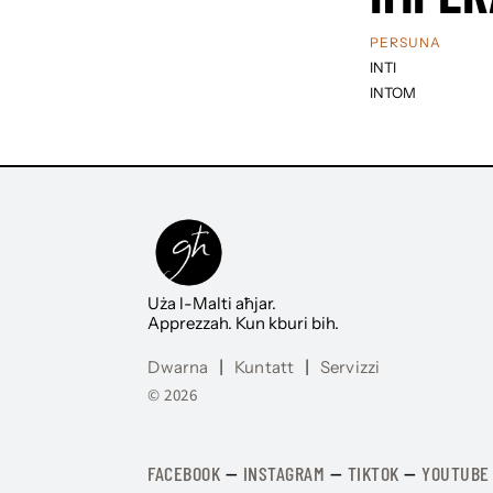
PERSUNA
INTI
INTOM
Uża l-Malti aħjar.
Apprezzah. Kun kburi bih.
Dwarna
|
Kuntatt
|
Servizzi
© 2026
FACEBOOK
—
​​​​​
INSTAGRAM
—
TIKTOK
—
YOUTUBE