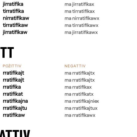
jirratifika
ma jirratifikax
tirratifika
ma tirratifikax
nirratifikaw
ma nirratifikawx
tirratifikaw
ma tirratifikawx
jirratifikaw
ma jirratifikawx
ETT
POŻITTIV
NEGATTIV
rratifikajt
ma rratifikajtx
rratifikajt
ma rratifikajtx
rratifika
ma rratifikax
rratifikat
ma rratifikatx
rratifikajna
ma rratifikajniex
rratifikajtu
ma rratifikajtux
rratifikaw
ma rratifikawx
ATTIV