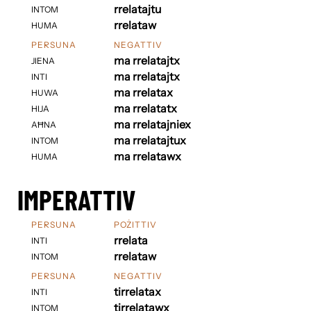
rrelatajtu
INTOM
rrelataw
HUMA
PERSUNA
NEGATTIV
ma rrelatajtx
JIENA
ma rrelatajtx
INTI
ma rrelatax
HUWA
ma rrelatatx
HIJA
ma rrelatajniex
AĦNA
ma rrelatajtux
INTOM
ma rrelatawx
HUMA
IMPERATTIV
PERSUNA
POŻITTIV
rrelata
INTI
rrelataw
INTOM
PERSUNA
NEGATTIV
tirrelatax
INTI
tirrelatawx
INTOM