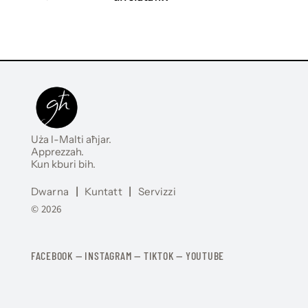
Uża l-Malti aħjar.
Apprezzah.
Kun kburi bih.
Dwarna
|
Kuntatt
|
Servizzi
© 2026
FACEBOOK
—
​​​​​
INSTAGRAM
—
TIKTOK
—
YOUTUBE