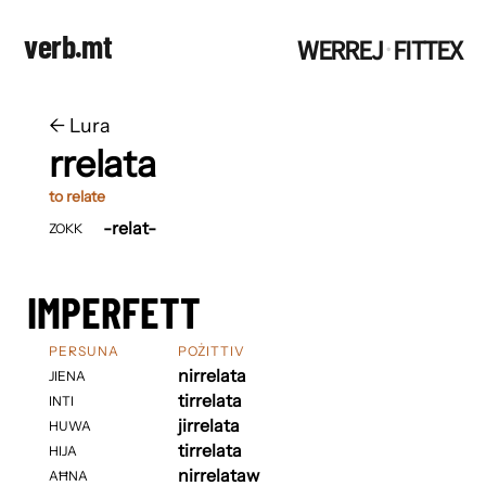
verb.mt
WERREJ
FITTEX
·
←
​​Lura
rrelata
to relate
-relat-
ZOKK
IMPERFETT
PERSUNA
POŻITTIV
nirrelata
JIENA
tirrelata
INTI
jirrelata
HUWA
tirrelata
HIJA
nirrelataw
AĦNA