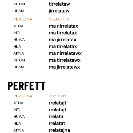
tirrelataw
INTOM
jirrelataw
HUMA
PERSUNA
NEGATTIV
ma nirrelatax
JIENA
ma tirrelatax
INTI
ma jirrelatax
HUWA
ma tirrelatax
HIJA
ma nirrelatawx
AĦNA
ma tirrelatawx
INTOM
ma jirrelatawx
HUMA
PERFETT
PERSUNA
POŻITTIV
rrelatajt
JIENA
rrelatajt
INTI
rrelata
HUWA
rrelatat
HIJA
rrelatajna
AĦNA