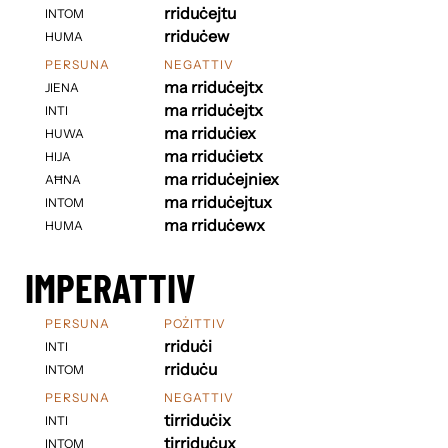
rriduċejtu
INTOM
rriduċew
HUMA
PERSUNA
NEGATTIV
ma rriduċejtx
JIENA
ma rriduċejtx
INTI
ma rriduċiex
HUWA
ma rriduċietx
HIJA
ma rriduċejniex
AĦNA
ma rriduċejtux
INTOM
ma rriduċewx
HUMA
IMPERATTIV
PERSUNA
POŻITTIV
rriduċi
INTI
rriduċu
INTOM
PERSUNA
NEGATTIV
tirriduċix
INTI
tirriduċux
INTOM