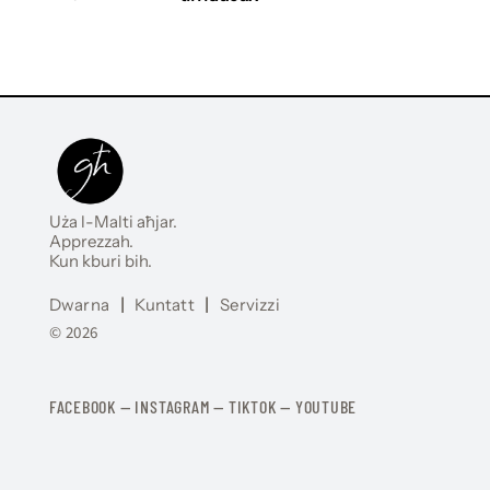
Uża l-Malti aħjar.
Apprezzah.
Kun kburi bih.
Dwarna
|
Kuntatt
|
Servizzi
© 2026
FACEBOOK
—
​​​​​
INSTAGRAM
—
TIKTOK
—
YOUTUBE