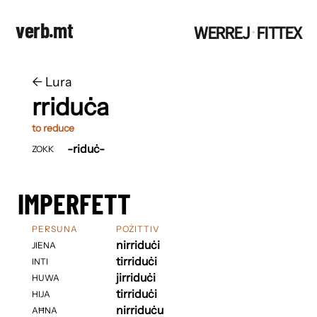
verb.mt
WERREJ
FITTEX
·
←
​​Lura
rriduċa
to reduce
-riduċ-
ZOKK
IMPERFETT
PERSUNA
POŻITTIV
nirriduċi
JIENA
tirriduċi
INTI
jirriduċi
HUWA
tirriduċi
HIJA
nirriduċu
AĦNA