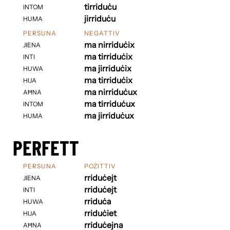
tirriduċu
INTOM
jirriduċu
HUMA
PERSUNA
NEGATTIV
ma nirriduċix
JIENA
ma tirriduċix
INTI
ma jirriduċix
HUWA
ma tirriduċix
HIJA
ma nirriduċux
AĦNA
ma tirriduċux
INTOM
ma jirriduċux
HUMA
PERFETT
PERSUNA
POŻITTIV
rriduċejt
JIENA
rriduċejt
INTI
rriduċa
HUWA
rriduċiet
HIJA
rriduċejna
AĦNA