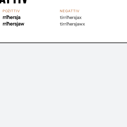
POŻITTIV
NEGATTIV
rriħersja
tirriħersjax
rriħersjaw
tirriħersjawx