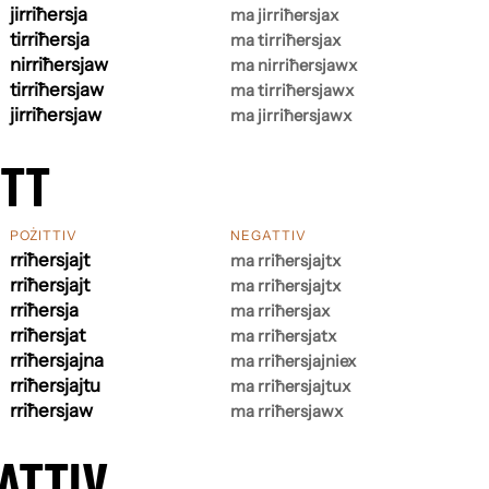
jirriħersja
ma jirriħersjax
tirriħersja
ma tirriħersjax
nirriħersjaw
ma nirriħersjawx
tirriħersjaw
ma tirriħersjawx
jirriħersjaw
ma jirriħersjawx
ETT
POŻITTIV
NEGATTIV
rriħersjajt
ma rriħersjajtx
rriħersjajt
ma rriħersjajtx
rriħersja
ma rriħersjax
rriħersjat
ma rriħersjatx
rriħersjajna
ma rriħersjajniex
rriħersjajtu
ma rriħersjajtux
rriħersjaw
ma rriħersjawx
ATTIV