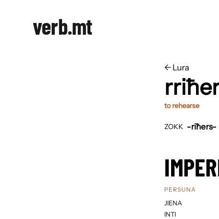
verb.mt
←
​​Lura
rriħe
to rehearse
-riħers-
ZOKK
IMPER
PERSUNA
JIENA
INTI