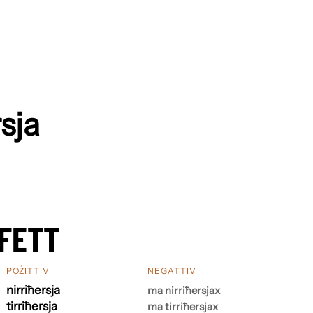
rsja
FETT
POŻITTIV
NEGATTIV
nirriħersja
ma nirriħersjax
tirriħersja
ma tirriħersjax