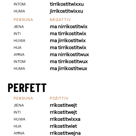
tirrikostitwixxu
INTOM
jirrikostitwixxu
HUMA
PERSUNA
NEGATTIV
ma nirrikostitwix
JIENA
ma tirrikostitwix
INTI
ma jirrikostitwix
HUWA
ma tirrikostitwix
HIJA
ma nirrikostitwux
AĦNA
ma tirrikostitwux
INTOM
ma jirrikostitwux
HUMA
PERFETT
PERSUNA
POŻITTIV
rrikostitwejt
JIENA
rrikostitwejt
INTI
rrikostitwixxa
HUWA
rrikostitwiet
HIJA
rrikostitwejna
AĦNA