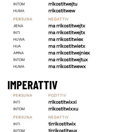
rrikostitwejtu
INTOM
rrikostitwew
HUMA
PERSUNA
NEGATTIV
ma rrikostitwejtx
JIENA
ma rrikostitwejtx
INTI
ma rrikostitwiex
HUWA
ma rrikostitwietx
HIJA
ma rrikostitwejniex
AĦNA
ma rrikostitwejtux
INTOM
ma rrikostitwewx
HUMA
IMPERATTIV
PERSUNA
POŻITTIV
rrikostitwixxi
INTI
rrikostitwixxu
INTOM
PERSUNA
NEGATTIV
tirrikostitwix
INTI
tirrikostitwux
INTOM