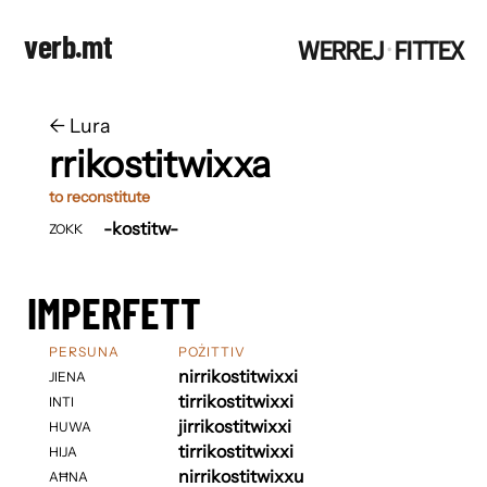
verb.mt
WERREJ
FITTEX
·
←
​​Lura
rrikostitwixxa
to reconstitute
-kostitw-
ZOKK
IMPERFETT
PERSUNA
POŻITTIV
nirrikostitwixxi
JIENA
tirrikostitwixxi
INTI
jirrikostitwixxi
HUWA
tirrikostitwixxi
HIJA
nirrikostitwixxu
AĦNA