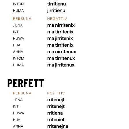
tirritienu
INTOM
jirritienu
HUMA
PERSUNA
NEGATTIV
ma nirritenix
JIENA
ma tirritenix
INTI
ma jirritenix
HUWA
ma tirritenix
HIJA
ma nirritenux
AĦNA
ma tirritenux
INTOM
ma jirritenux
HUMA
PERFETT
PERSUNA
POŻITTIV
rritenejt
JIENA
rritenejt
INTI
rritiena
HUWA
rriteniet
HIJA
rritenejna
AĦNA