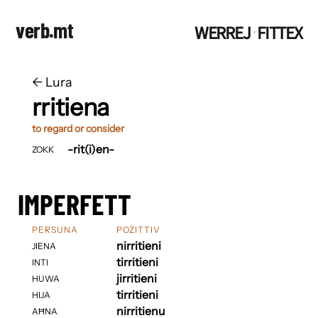
verb.mt
WERREJ
FITTEX
·
←
​​Lura
rritiena
to regard or consider
-rit(i)en-
ZOKK
IMPERFETT
PERSUNA
POŻITTIV
nirritieni
JIENA
tirritieni
INTI
jirritieni
HUWA
tirritieni
HIJA
nirritienu
AĦNA