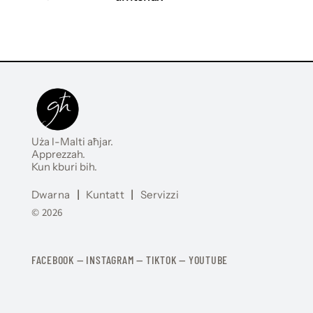
Uża l-Malti aħjar.
Apprezzah.
Kun kburi bih.
Dwarna
|
Kuntatt
|
Servizzi
© 2026
FACEBOOK
—
​​​​​
INSTAGRAM
—
TIKTOK
—
YOUTUBE