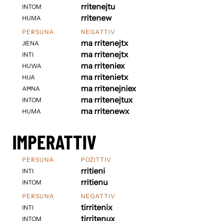
rritenejtu
INTOM
rritenew
HUMA
PERSUNA
NEGATTIV
ma rritenejtx
JIENA
ma rritenejtx
INTI
ma rriteniex
HUWA
ma rritenietx
HIJA
ma rritenejniex
AĦNA
ma rritenejtux
INTOM
ma rritenewx
HUMA
IMPERATTIV
PERSUNA
POŻITTIV
rritieni
INTI
rritienu
INTOM
PERSUNA
NEGATTIV
tirritenix
INTI
tirritenux
INTOM