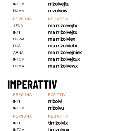
rriżolvejtu
INTOM
rriżolvew
HUMA
PERSUNA
NEGATTIV
ma rriżolvejtx
JIENA
ma rriżolvejtx
INTI
ma rriżolviex
HUWA
ma rriżolvietx
HIJA
ma rriżolvejniex
AĦNA
ma rriżolvejtux
INTOM
ma rriżolvewx
HUMA
IMPERATTIV
PERSUNA
POŻITTIV
rriżolvi
INTI
rriżolvu
INTOM
PERSUNA
NEGATTIV
tirriżolvix
INTI
tirriżolvux
INTOM