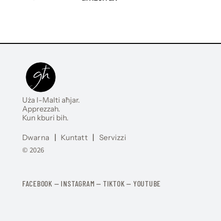
Uża l-Malti aħjar.
Apprezzah.
Kun kburi bih.
Dwarna
|
Kuntatt
|
Servizzi
© 2026
FACEBOOK
—
​​​​​
INSTAGRAM
—
TIKTOK
—
YOUTUBE