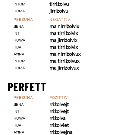
tirriżolvu
INTOM
jirriżolvu
HUMA
PERSUNA
NEGATTIV
ma nirriżolvix
JIENA
ma tirriżolvix
INTI
ma jirriżolvix
HUWA
ma tirriżolvix
HIJA
ma nirriżolvux
AĦNA
ma tirriżolvux
INTOM
ma jirriżolvux
HUMA
PERFETT
PERSUNA
POŻITTIV
rriżolvejt
JIENA
rriżolvejt
INTI
rriżolva
HUWA
rriżolviet
HIJA
rriżolvejna
AĦNA