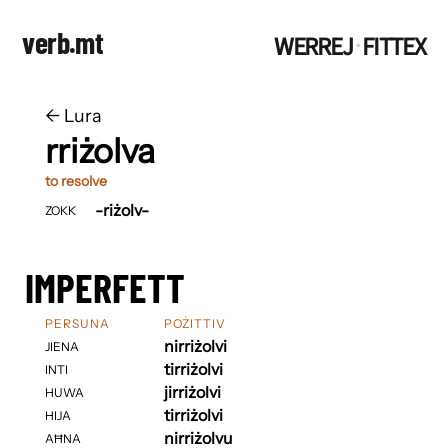
verb.mt
WERREJ
FITTEX
·
←
​​Lura
rriżolva
to resolve
-riżolv-
ZOKK
IMPERFETT
PERSUNA
POŻITTIV
nirriżolvi
JIENA
tirriżolvi
INTI
jirriżolvi
HUWA
tirriżolvi
HIJA
nirriżolvu
AĦNA