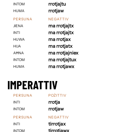
rrotjajtu
INTOM
rrotjaw
HUMA
PERSUNA
NEGATTIV
ma rrotjajtx
JIENA
ma rrotjajtx
INTI
ma rrotjax
HUWA
ma rrotjatx
HIJA
ma rrotjajniex
AĦNA
ma rrotjajtux
INTOM
ma rrotjawx
HUMA
IMPERATTIV
PERSUNA
POŻITTIV
rrotja
INTI
rrotjaw
INTOM
PERSUNA
NEGATTIV
tirrotjax
INTI
tirrotjawx
INTOM