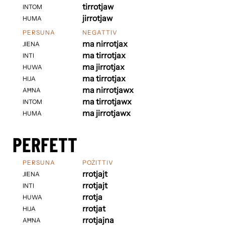
tirrotjaw
INTOM
jirrotjaw
HUMA
PERSUNA
NEGATTIV
ma nirrotjax
JIENA
ma tirrotjax
INTI
ma jirrotjax
HUWA
ma tirrotjax
HIJA
ma nirrotjawx
AĦNA
ma tirrotjawx
INTOM
ma jirrotjawx
HUMA
PERFETT
PERSUNA
POŻITTIV
rrotjajt
JIENA
rrotjajt
INTI
rrotja
HUWA
rrotjat
HIJA
rrotjajna
AĦNA