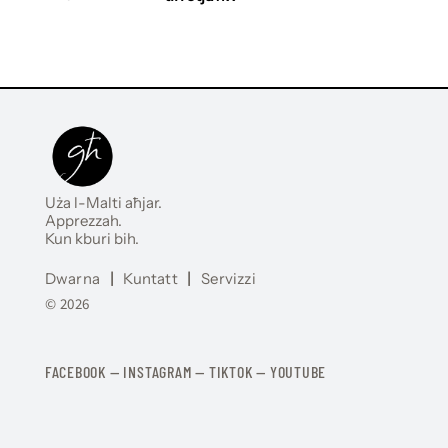
Uża l-Malti aħjar.
Apprezzah.
Kun kburi bih.
Dwarna
|
Kuntatt
|
Servizzi
© 2026
FACEBOOK
—
​​​​​
INSTAGRAM
—
TIKTOK
—
YOUTUBE