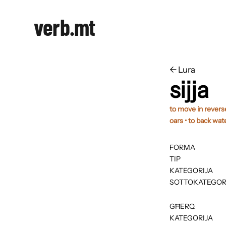
verb.mt
←
​​Lura
sijja
to move in reverse
oars • to back wat
FORMA
TIP
KATEGORIJA
SOTTOKATEGOR
GĦERQ
KATEGORIJA