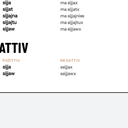
sijja
ma sijjax
sijjat
ma sijjatx
sijjajna
ma sijjajniex
sijjajtu
ma sijjajtux
sijjaw
ma sijjawx
ATTIV
POŻITTIV
NEGATTIV
sijja
ssijjax
sijjaw
ssijjawx