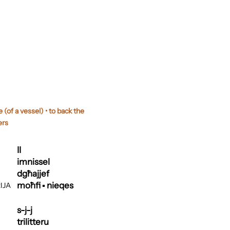
 (of a vessel) • to back the
ers
II
imnissel
dgħajjef
moħfi ▪ nieqes
IJA
s-j-j
trilitteru