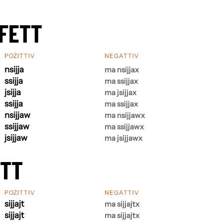
FETT
POŻITTIV
NEGATTIV
nsijja
ma nsijjax
ssijja
ma ssijjax
jsijja
ma jsijjax
ssijja
ma ssijjax
nsijjaw
ma nsijjawx
ssijjaw
ma ssijjawx
jsijjaw
ma jsijjawx
ETT
POŻITTIV
NEGATTIV
sijjajt
ma sijjajtx
sijjajt
ma sijjajtx