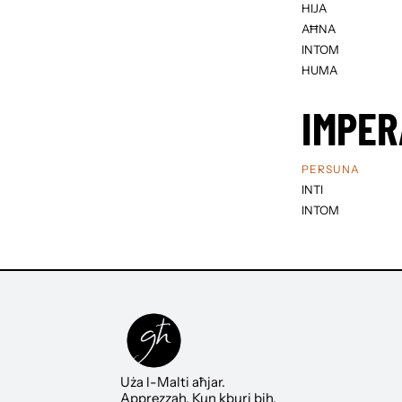
HIJA
AĦNA
INTOM
HUMA
IMPER
PERSUNA
INTI
INTOM
Uża l-Malti aħjar.
Apprezzah. Kun kburi bih.