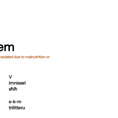
kem
maciated due to malnutrition or
V
imnissel
sħiħ
s-k-m
trilitteru