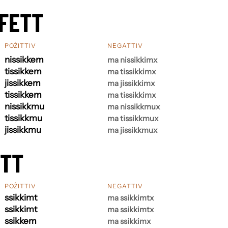
FETT
POŻITTIV
NEGATTIV
nissikkem
ma nissikkimx
tissikkem
ma tissikkimx
jissikkem
ma jissikkimx
tissikkem
ma tissikkimx
nissikkmu
ma nissikkmux
tissikkmu
ma tissikkmux
jissikkmu
ma jissikkmux
ETT
POŻITTIV
NEGATTIV
ssikkimt
ma ssikkimtx
ssikkimt
ma ssikkimtx
ssikkem
ma ssikkimx