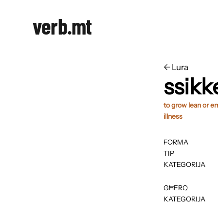
verb.mt
←
​​Lura
ssik
to grow lean or e
illness
FORMA
TIP
KATEGORIJA
GĦERQ
KATEGORIJA