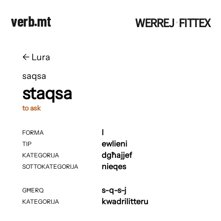
verb.mt
WERREJ
FITTEX
·
←
​​Lura
saqsa
staqsa
to ask
I
FORMA
ewlieni
TIP
dgħajjef
KATEGORIJA
nieqes
SOTTOKATEGORIJA
s-q-s-j
GĦERQ
kwadrilitteru
KATEGORIJA