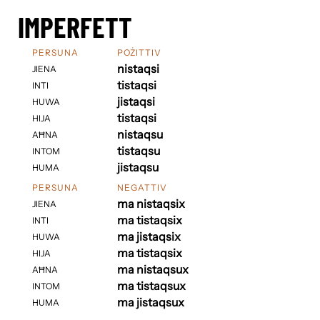
IMPERFETT
PERSUNA
POŻITTIV
nistaqsi
JIENA
tistaqsi
INTI
jistaqsi
HUWA
tistaqsi
HIJA
nistaqsu
AĦNA
tistaqsu
INTOM
jistaqsu
HUMA
PERSUNA
NEGATTIV
ma nistaqsix
JIENA
ma tistaqsix
INTI
ma jistaqsix
HUWA
ma tistaqsix
HIJA
ma nistaqsux
AĦNA
ma tistaqsux
INTOM
ma jistaqsux
HUMA