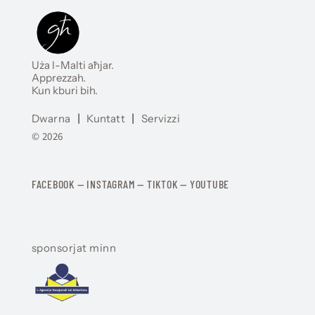
Uża l-Malti aħjar.
Apprezzah.
Kun kburi bih.
Dwarna
|
Kuntatt
|
Servizzi
© 2026
FACEBOOK
—
​​​​​
INSTAGRAM
—
TIKTOK
—
YOUTUBE
sponsorjat minn