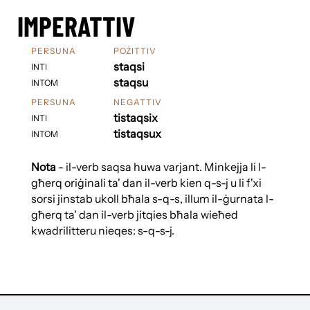
IMPERATTIV
PERSUNA
POŻITTIV
staqsi
INTI
staqsu
INTOM
PERSUNA
NEGATTIV
tistaqsix
INTI
tistaqsux
INTOM
Nota
- il-verb saqsa huwa varjant. Minkejja li l-
għerq oriġinali ta' dan il-verb kien q-s-j u li f'xi
sorsi jinstab ukoll bħala s-q-s, illum il-ġurnata l-
għerq ta' dan il-verb jitqies bħala wieħed
kwadrilitteru nieqes: s-q-s-j.