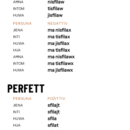
nisfilaw
AĦNA
tisfilaw
INTOM
jisfilaw
HUMA
PERSUNA
NEGATTIV
ma nisfilax
JIENA
ma tisfilax
INTI
ma jisfilax
HUWA
ma tisfilax
HIJA
ma nisfilawx
AĦNA
ma tisfilawx
INTOM
ma jisfilawx
HUMA
PERFETT
PERSUNA
POŻITTIV
sfilajt
JIENA
sfilajt
INTI
sfila
HUWA
sfilat
HIJA