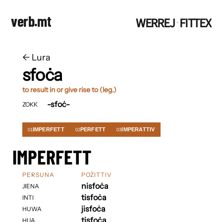
verb.mt
WERREJ
FITTEX
·
←
​​Lura
sfoċa
to result in or give rise to (leg.)
-sfoċ-
ZOKK
IMPERFETT
PERFETT
IMPERATTIV
01
02
03
IMPERFETT
PERSUNA
POŻITTIV
nisfoċa
JIENA
tisfoċa
INTI
jisfoċa
HUWA
tisfoċa
HIJA