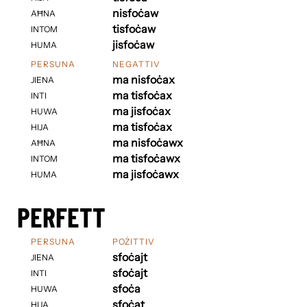
nisfoċaw
AĦNA
tisfoċaw
INTOM
jisfoċaw
HUMA
PERSUNA
NEGATTIV
ma nisfoċax
JIENA
ma tisfoċax
INTI
ma jisfoċax
HUWA
ma tisfoċax
HIJA
ma nisfoċawx
AĦNA
ma tisfoċawx
INTOM
ma jisfoċawx
HUMA
PERFETT
PERSUNA
POŻITTIV
sfoċajt
JIENA
sfoċajt
INTI
sfoċa
HUWA
sfoċat
HIJA