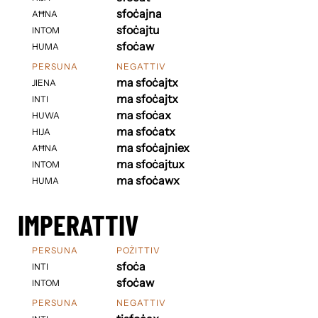
sfoċajna
AĦNA
sfoċajtu
INTOM
sfoċaw
HUMA
PERSUNA
NEGATTIV
ma sfoċajtx
JIENA
ma sfoċajtx
INTI
ma sfoċax
HUWA
ma sfoċatx
HIJA
ma sfoċajniex
AĦNA
ma sfoċajtux
INTOM
ma sfoċawx
HUMA
IMPERATTIV
PERSUNA
POŻITTIV
sfoċa
INTI
sfoċaw
INTOM
PERSUNA
NEGATTIV