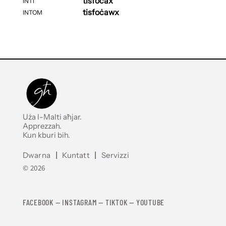
tisfoċax
INTI
tisfoċawx
INTOM
Uża l-Malti aħjar.
Apprezzah.
Kun kburi bih.
Dwarna
|
Kuntatt
|
Servizzi
© 2026
FACEBOOK
—
​​​​​
INSTAGRAM
—
TIKTOK
—
YOUTUBE