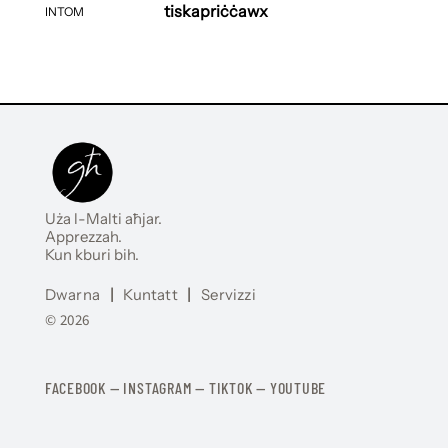
tiskapriċċawx
INTOM
Uża l-Malti aħjar.
Apprezzah.
Kun kburi bih.
Dwarna
|
Kuntatt
|
Servizzi
© 2026
FACEBOOK
—
​​​​​
INSTAGRAM
—
TIKTOK
—
YOUTUBE