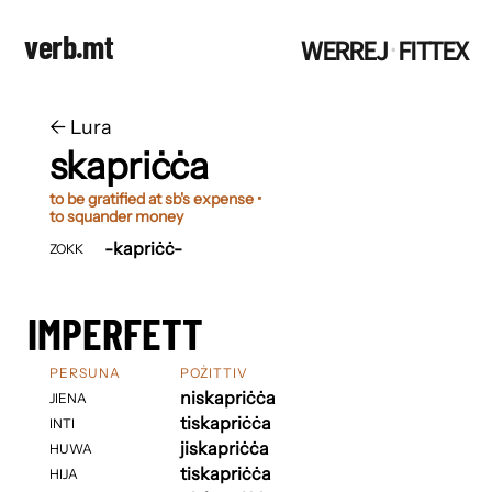
verb.mt
WERREJ
FITTEX
·
←
​​Lura
skapriċċa
to be gratified at sb's expense •
to squander money
-kapriċċ-
ZOKK
IMPERFETT
PERSUNA
POŻITTIV
niskapriċċa
JIENA
tiskapriċċa
INTI
jiskapriċċa
HUWA
tiskapriċċa
HIJA