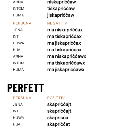
niskapriċċaw
AĦNA
tiskapriċċaw
INTOM
jiskapriċċaw
HUMA
PERSUNA
NEGATTIV
ma niskapriċċax
JIENA
ma tiskapriċċax
INTI
ma jiskapriċċax
HUWA
ma tiskapriċċax
HIJA
ma niskapriċċawx
AĦNA
ma tiskapriċċawx
INTOM
ma jiskapriċċawx
HUMA
PERFETT
PERSUNA
POŻITTIV
skapriċċajt
JIENA
skapriċċajt
INTI
skapriċċa
HUWA
skapriċċat
HIJA