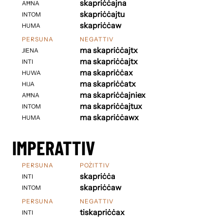
skapriċċajna
AĦNA
skapriċċajtu
INTOM
skapriċċaw
HUMA
PERSUNA
NEGATTIV
ma skapriċċajtx
JIENA
ma skapriċċajtx
INTI
ma skapriċċax
HUWA
ma skapriċċatx
HIJA
ma skapriċċajniex
AĦNA
ma skapriċċajtux
INTOM
ma skapriċċawx
HUMA
IMPERATTIV
PERSUNA
POŻITTIV
skapriċċa
INTI
skapriċċaw
INTOM
PERSUNA
NEGATTIV
tiskapriċċax
INTI