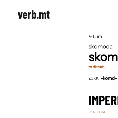
verb.mt
←
​​Lura
skomoda
skom
to disturb
-komd-
ZOKK
IMPER
PERSUNA