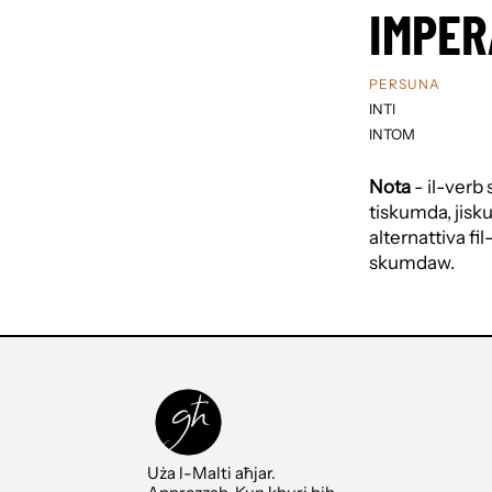
IMPER
PERSUNA
INTI
INTOM
Nota
- il-verb
tiskumda, jis
alternattiva f
skumdaw.
Uża l-Malti aħjar.