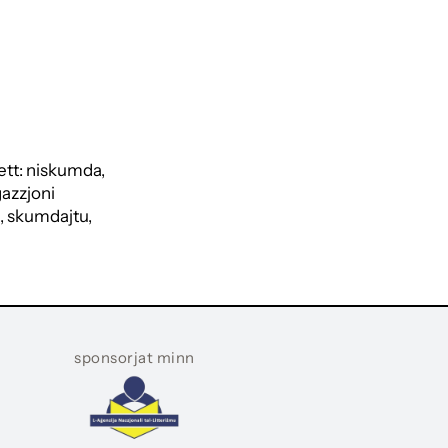
ett: niskumda,
azzjoni
, skumdajtu,
sponsorjat minn