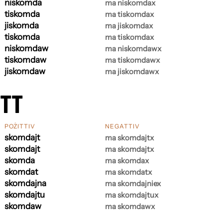
niskomda
ma niskomdax
tiskomda
ma tiskomdax
jiskomda
ma jiskomdax
tiskomda
ma tiskomdax
niskomdaw
ma niskomdawx
tiskomdaw
ma tiskomdawx
jiskomdaw
ma jiskomdawx
ETT
POŻITTIV
NEGATTIV
skomdajt
ma skomdajtx
skomdajt
ma skomdajtx
skomda
ma skomdax
skomdat
ma skomdatx
skomdajna
ma skomdajniex
skomdajtu
ma skomdajtux
skomdaw
ma skomdawx