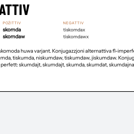
ATTIV
POŻITTIV
NEGATTIV
skomda
tiskomdax
skomdaw
tiskomdawx
 skomoda huwa varjant. Konjugazzjoni alternattiva fl-imperf
kumda, tiskumda, niskumdaw, tiskumdaw, jiskumdaw. Konjug
il-perfett: skumdajt, skumdajt, skumda, skumdat, skumdajna