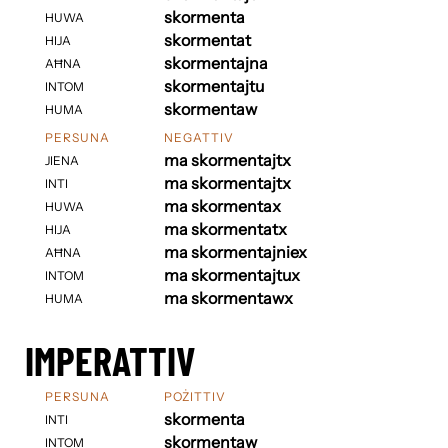
skormenta
HUWA
skormentat
HIJA
skormentajna
AĦNA
skormentajtu
INTOM
skormentaw
HUMA
PERSUNA
NEGATTIV
ma skormentajtx
JIENA
ma skormentajtx
INTI
ma skormentax
HUWA
ma skormentatx
HIJA
ma skormentajniex
AĦNA
ma skormentajtux
INTOM
ma skormentawx
HUMA
IMPERATTIV
PERSUNA
POŻITTIV
skormenta
INTI
skormentaw
INTOM