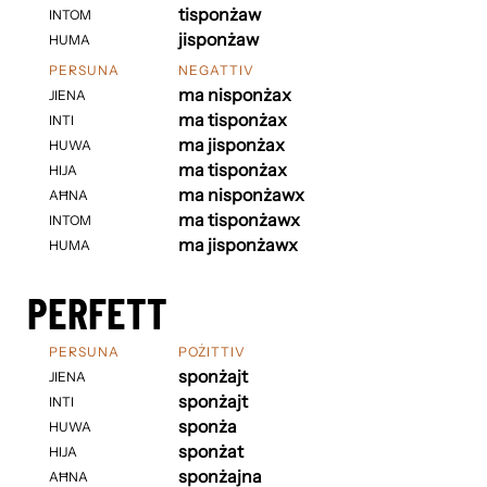
tisponżaw
INTOM
jisponżaw
HUMA
PERSUNA
NEGATTIV
ma nisponżax
JIENA
ma tisponżax
INTI
ma jisponżax
HUWA
ma tisponżax
HIJA
ma nisponżawx
AĦNA
ma tisponżawx
INTOM
ma jisponżawx
HUMA
PERFETT
PERSUNA
POŻITTIV
sponżajt
JIENA
sponżajt
INTI
sponża
HUWA
sponżat
HIJA
sponżajna
AĦNA