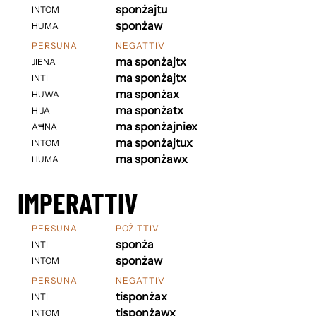
sponżajtu
INTOM
sponżaw
HUMA
PERSUNA
NEGATTIV
ma sponżajtx
JIENA
ma sponżajtx
INTI
ma sponżax
HUWA
ma sponżatx
HIJA
ma sponżajniex
AĦNA
ma sponżajtux
INTOM
ma sponżawx
HUMA
IMPERATTIV
PERSUNA
POŻITTIV
sponża
INTI
sponżaw
INTOM
PERSUNA
NEGATTIV
tisponżax
INTI
tisponżawx
INTOM