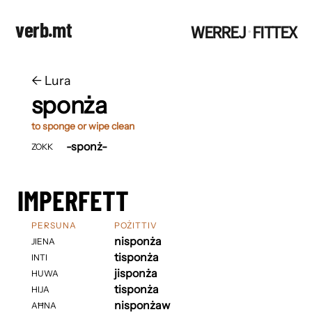
verb.mt
WERREJ
FITTEX
·
←
​​Lura
sponża
to sponge or wipe clean
-sponż-
ZOKK
IMPERFETT
PERSUNA
POŻITTIV
nisponża
JIENA
tisponża
INTI
jisponża
HUWA
tisponża
HIJA
nisponżaw
AĦNA