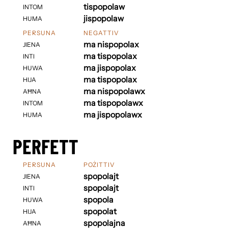
tispopolaw
INTOM
jispopolaw
HUMA
PERSUNA
NEGATTIV
ma nispopolax
JIENA
ma tispopolax
INTI
ma jispopolax
HUWA
ma tispopolax
HIJA
ma nispopolawx
AĦNA
ma tispopolawx
INTOM
ma jispopolawx
HUMA
PERFETT
PERSUNA
POŻITTIV
spopolajt
JIENA
spopolajt
INTI
spopola
HUWA
spopolat
HIJA
spopolajna
AĦNA