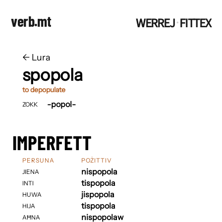
verb.mt
WERREJ
FITTEX
·
←
​​Lura
spopola
to depopulate
-popol-
ZOKK
IMPERFETT
PERSUNA
POŻITTIV
nispopola
JIENA
tispopola
INTI
jispopola
HUWA
tispopola
HIJA
nispopolaw
AĦNA