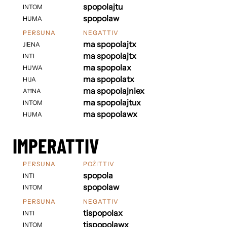
spopolajtu
INTOM
spopolaw
HUMA
PERSUNA
NEGATTIV
ma spopolajtx
JIENA
ma spopolajtx
INTI
ma spopolax
HUWA
ma spopolatx
HIJA
ma spopolajniex
AĦNA
ma spopolajtux
INTOM
ma spopolawx
HUMA
IMPERATTIV
PERSUNA
POŻITTIV
spopola
INTI
spopolaw
INTOM
PERSUNA
NEGATTIV
tispopolax
INTI
tispopolawx
INTOM