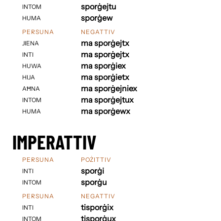
sporġejtu
INTOM
sporġew
HUMA
PERSUNA
NEGATTIV
ma sporġejtx
JIENA
ma sporġejtx
INTI
ma sporġiex
HUWA
ma sporġietx
HIJA
ma sporġejniex
AĦNA
ma sporġejtux
INTOM
ma sporġewx
HUMA
IMPERATTIV
PERSUNA
POŻITTIV
sporġi
INTI
sporġu
INTOM
PERSUNA
NEGATTIV
tisporġix
INTI
tisporġux
INTOM