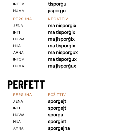
tisporġu
INTOM
jisporġu
HUMA
PERSUNA
NEGATTIV
ma nisporġix
JIENA
ma tisporġix
INTI
ma jisporġix
HUWA
ma tisporġix
HIJA
ma nisporġux
AĦNA
ma tisporġux
INTOM
ma jisporġux
HUMA
PERFETT
PERSUNA
POŻITTIV
sporġejt
JIENA
sporġejt
INTI
sporġa
HUWA
sporġiet
HIJA
sporġejna
AĦNA