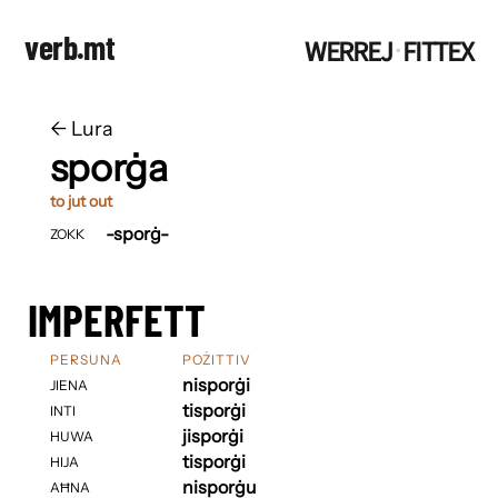
verb.mt
WERREJ
FITTEX
·
←
​​Lura
sporġa
to jut out
-sporġ-
ZOKK
IMPERFETT
PERSUNA
POŻITTIV
nisporġi
JIENA
tisporġi
INTI
jisporġi
HUWA
tisporġi
HIJA
nisporġu
AĦNA