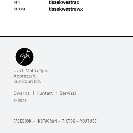
tissekwestrax
INTI
tissekwestrawx
INTOM
Uża l-Malti aħjar.
Apprezzah.
Kun kburi bih.
Dwarna
|
Kuntatt
|
Servizzi
© 2026
FACEBOOK
—
​​​​​
INSTAGRAM
—
TIKTOK
—
YOUTUBE