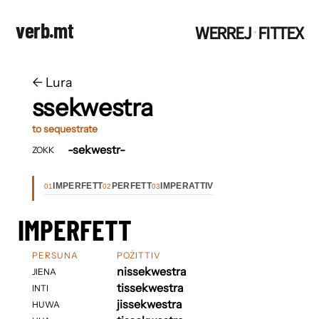
verb.mt
WERREJ
FITTEX
·
←
​​Lura
ssekwestra
to sequestrate
-sekwestr-
ZOKK
IMPERFETT
PERFETT
IMPERATTIV
01
02
03
IMPERFETT
PERSUNA
POŻITTIV
nissekwestra
JIENA
tissekwestra
INTI
jissekwestra
HUWA