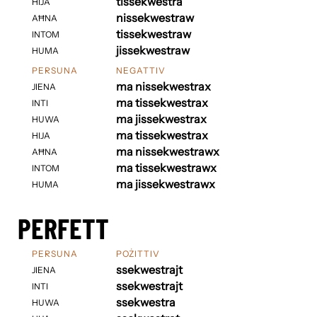
tissekwestra
HIJA
nissekwestraw
AĦNA
tissekwestraw
INTOM
jissekwestraw
HUMA
PERSUNA
NEGATTIV
ma nissekwestrax
JIENA
ma tissekwestrax
INTI
ma jissekwestrax
HUWA
ma tissekwestrax
HIJA
ma nissekwestrawx
AĦNA
ma tissekwestrawx
INTOM
ma jissekwestrawx
HUMA
PERFETT
PERSUNA
POŻITTIV
ssekwestrajt
JIENA
ssekwestrajt
INTI
ssekwestra
HUWA