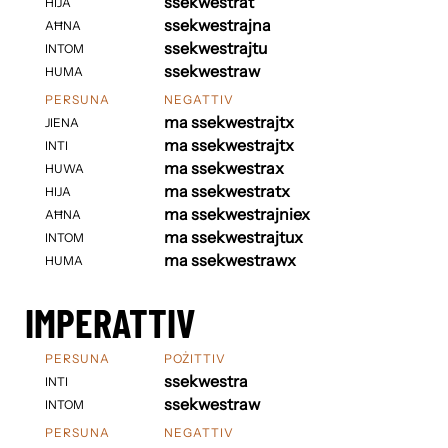
ssekwestrat
HIJA
ssekwestrajna
AĦNA
ssekwestrajtu
INTOM
ssekwestraw
HUMA
PERSUNA
NEGATTIV
ma ssekwestrajtx
JIENA
ma ssekwestrajtx
INTI
ma ssekwestrax
HUWA
ma ssekwestratx
HIJA
ma ssekwestrajniex
AĦNA
ma ssekwestrajtux
INTOM
ma ssekwestrawx
HUMA
IMPERATTIV
PERSUNA
POŻITTIV
ssekwestra
INTI
ssekwestraw
INTOM
PERSUNA
NEGATTIV