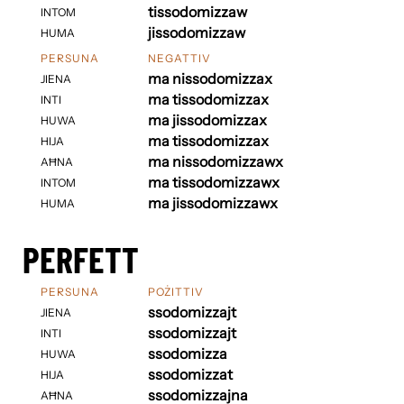
tissodomizzaw
INTOM
jissodomizzaw
HUMA
PERSUNA
NEGATTIV
ma nissodomizzax
JIENA
ma tissodomizzax
INTI
ma jissodomizzax
HUWA
ma tissodomizzax
HIJA
ma nissodomizzawx
AĦNA
ma tissodomizzawx
INTOM
ma jissodomizzawx
HUMA
PERFETT
PERSUNA
POŻITTIV
ssodomizzajt
JIENA
ssodomizzajt
INTI
ssodomizza
HUWA
ssodomizzat
HIJA
ssodomizzajna
AĦNA