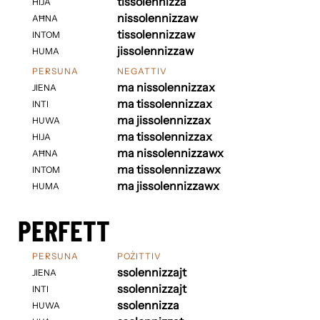
tissolennizza
HIJA
nissolennizzaw
AĦNA
tissolennizzaw
INTOM
jissolennizzaw
HUMA
PERSUNA
NEGATTIV
ma nissolennizzax
JIENA
ma tissolennizzax
INTI
ma jissolennizzax
HUWA
ma tissolennizzax
HIJA
ma nissolennizzawx
AĦNA
ma tissolennizzawx
INTOM
ma jissolennizzawx
HUMA
PERFETT
PERSUNA
POŻITTIV
ssolennizzajt
JIENA
ssolennizzajt
INTI
ssolennizza
HUWA