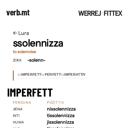
verb.mt
WERREJ
FITTEX
·
←
​​Lura
ssolennizza
to solemnise
-solenn-
ZOKK
IMPERFETT
PERFETT
IMPERATTIV
01
02
03
IMPERFETT
PERSUNA
POŻITTIV
nissolennizza
JIENA
tissolennizza
INTI
jissolennizza
HUWA