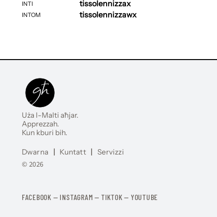
tissolennizzax
INTI
tissolennizzawx
INTOM
Uża l-Malti aħjar.
Apprezzah.
Kun kburi bih.
Dwarna
|
Kuntatt
|
Servizzi
© 2026
FACEBOOK
—
​​​​​
INSTAGRAM
—
TIKTOK
—
YOUTUBE