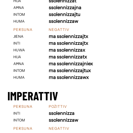
ssolennizzat
HIJA
ssolennizzajna
AĦNA
ssolennizzajtu
INTOM
ssolennizzaw
HUMA
PERSUNA
NEGATTIV
ma ssolennizzajtx
JIENA
ma ssolennizzajtx
INTI
ma ssolennizzax
HUWA
ma ssolennizzatx
HIJA
ma ssolennizzajniex
AĦNA
ma ssolennizzajtux
INTOM
ma ssolennizzawx
HUMA
IMPERATTIV
PERSUNA
POŻITTIV
ssolennizza
INTI
ssolennizzaw
INTOM
PERSUNA
NEGATTIV