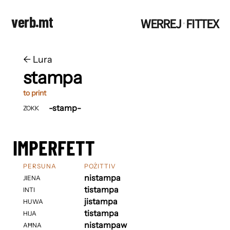
verb.mt
WERREJ
FITTEX
·
←
​​Lura
stampa
to print
-stamp-
ZOKK
IMPERFETT
PERSUNA
POŻITTIV
nistampa
JIENA
tistampa
INTI
jistampa
HUWA
tistampa
HIJA
nistampaw
AĦNA