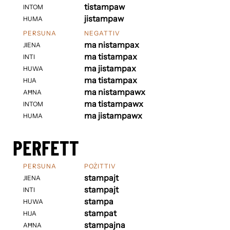
tistampaw
INTOM
jistampaw
HUMA
PERSUNA
NEGATTIV
ma nistampax
JIENA
ma tistampax
INTI
ma jistampax
HUWA
ma tistampax
HIJA
ma nistampawx
AĦNA
ma tistampawx
INTOM
ma jistampawx
HUMA
PERFETT
PERSUNA
POŻITTIV
stampajt
JIENA
stampajt
INTI
stampa
HUWA
stampat
HIJA
stampajna
AĦNA