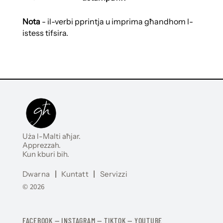
Nota
- il-verbi pprintja u imprima għandhom l-
istess tifsira.
Uża l-Malti aħjar.
Apprezzah.
Kun kburi bih.
Dwarna
|
Kuntatt
|
Servizzi
© 2026
FACEBOOK
—
​​​​​
INSTAGRAM
—
TIKTOK
—
YOUTUBE