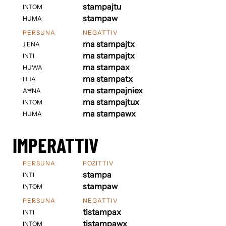
stampajtu
INTOM
stampaw
HUMA
PERSUNA
NEGATTIV
ma stampajtx
JIENA
ma stampajtx
INTI
ma stampax
HUWA
ma stampatx
HIJA
ma stampajniex
AĦNA
ma stampajtux
INTOM
ma stampawx
HUMA
IMPERATTIV
PERSUNA
POŻITTIV
stampa
INTI
stampaw
INTOM
PERSUNA
NEGATTIV
tistampax
INTI
tistampawx
INTOM