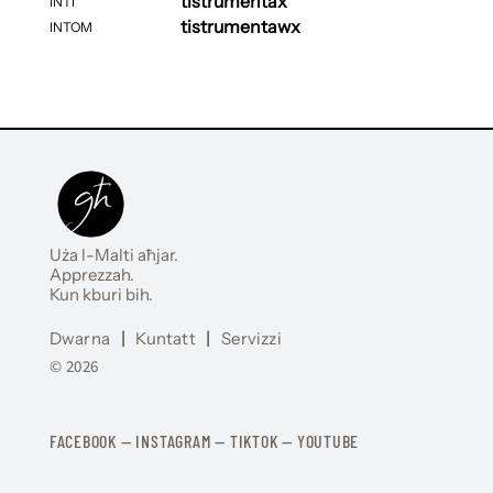
tistrumentax
INTI
tistrumentawx
INTOM
Uża l-Malti aħjar.
Apprezzah.
Kun kburi bih.
Dwarna
|
Kuntatt
|
Servizzi
© 2026
FACEBOOK
—
​​​​​
INSTAGRAM
—
TIKTOK
—
YOUTUBE