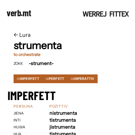
verb.mt
WERREJ
FITTEX
·
←
​​Lura
strumenta
to orchestrate
-strument-
ZOKK
IMPERFETT
PERFETT
IMPERATTIV
01
02
03
IMPERFETT
PERSUNA
POŻITTIV
nistrumenta
JIENA
tistrumenta
INTI
jistrumenta
HUWA
tistrumenta
HIJA