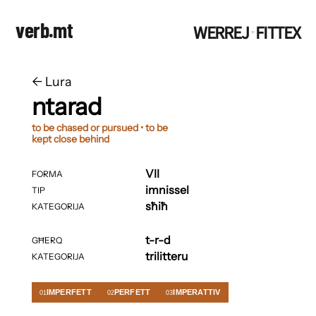
verb.mt
WERREJ
FITTEX
·
←
​​Lura
ntarad
to be chased or pursued • to be
kept close behind
VII
FORMA
imnissel
TIP
sħiħ
KATEGORIJA
t-r-d
GĦERQ
trilitteru
KATEGORIJA
IMPERFETT
PERFETT
IMPERATTIV
01
02
03