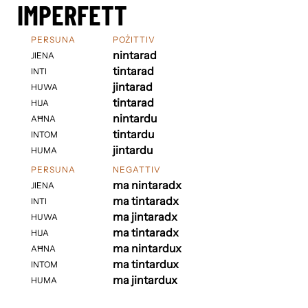
IMPERFETT
PERSUNA
POŻITTIV
nintarad
JIENA
tintarad
INTI
jintarad
HUWA
tintarad
HIJA
nintardu
AĦNA
tintardu
INTOM
jintardu
HUMA
PERSUNA
NEGATTIV
ma nintaradx
JIENA
ma tintaradx
INTI
ma jintaradx
HUWA
ma tintaradx
HIJA
ma nintardux
AĦNA
ma tintardux
INTOM
ma jintardux
HUMA