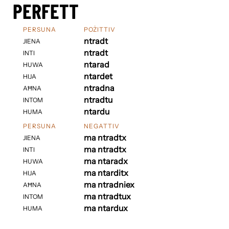
PERFETT
PERSUNA
POŻITTIV
ntradt
JIENA
ntradt
INTI
ntarad
HUWA
ntardet
HIJA
ntradna
AĦNA
ntradtu
INTOM
ntardu
HUMA
PERSUNA
NEGATTIV
ma ntradtx
JIENA
ma ntradtx
INTI
ma ntaradx
HUWA
ma ntarditx
HIJA
ma ntradniex
AĦNA
ma ntradtux
INTOM
ma ntardux
HUMA