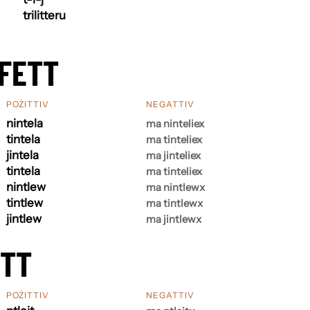
trilitteru
FETT
POŻITTIV
NEGATTIV
nintela
ma ninteliex
tintela
ma tinteliex
jintela
ma jinteliex
tintela
ma tinteliex
nintlew
ma nintlewx
tintlew
ma tintlewx
jintlew
ma jintlewx
ETT
POŻITTIV
NEGATTIV