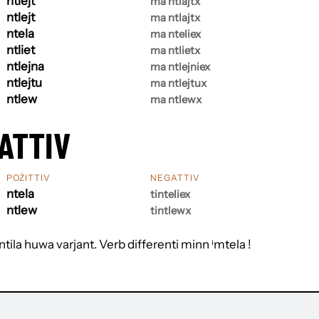
ntlejt
ma ntlajtx
ntlejt
ma ntlajtx
ntela
ma nteliex
ntliet
ma ntlietx
ntlejna
ma ntlejniex
ntlejtu
ma ntlejtux
ntlew
ma ntlewx
ATTIV
POŻITTIV
NEGATTIV
ntela
tinteliex
ntlew
tintlewx
ⁱntila huwa varjant. Verb differenti minn ⁱmtela !