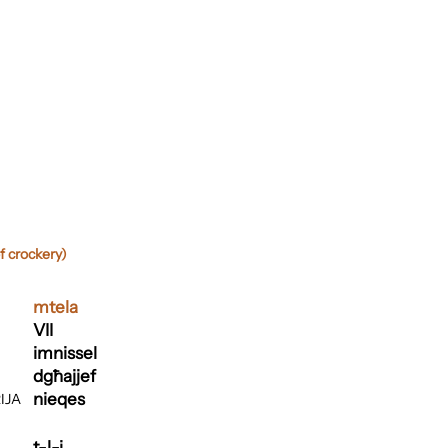
f crockery)
mtela
VII
imnissel
dgħajjef
nieqes
IJA
t-l-j