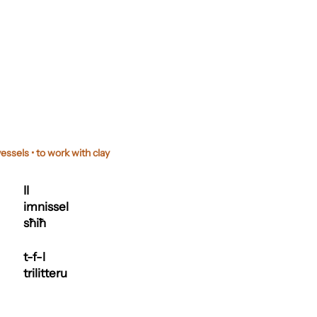
ssels • to work with clay
II
imnissel
sħiħ
t-f-l
trilitteru