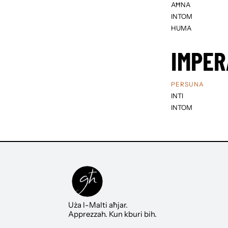
AĦNA
INTOM
HUMA
IMPER
PERSUNA
INTI
INTOM
Uża l-Malti aħjar.
Apprezzah. Kun kburi bih.