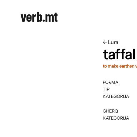
verb.mt
←
​​Lura
taffal
to make earthen ve
FORMA
TIP
KATEGORIJA
GĦERQ
KATEGORIJA