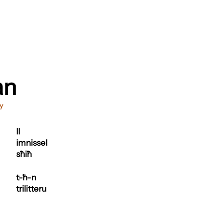
an
ly
II
imnissel
sħiħ
t-ħ-n
trilitteru