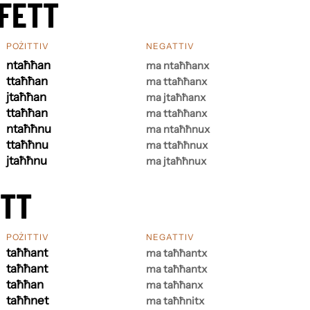
FETT
POŻITTIV
NEGATTIV
ntaħħan
ma ntaħħanx
ttaħħan
ma ttaħħanx
jtaħħan
ma jtaħħanx
ttaħħan
ma ttaħħanx
ntaħħnu
ma ntaħħnux
ttaħħnu
ma ttaħħnux
jtaħħnu
ma jtaħħnux
ETT
POŻITTIV
NEGATTIV
taħħant
ma taħħantx
taħħant
ma taħħantx
taħħan
ma taħħanx
taħħnet
ma taħħnitx