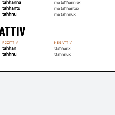
taħħanna
ma taħħanniex
taħħantu
ma taħħantux
taħħnu
ma taħħnux
ATTIV
POŻITTIV
NEGATTIV
taħħan
ttaħħanx
taħħnu
ttaħħnux