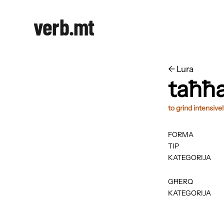
verb.mt
←
​​Lura
taħħ
to grind intensive
FORMA
TIP
KATEGORIJA
GĦERQ
KATEGORIJA