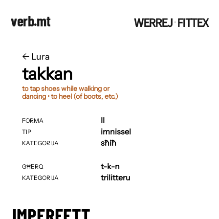
verb.mt
WERREJ
FITTEX
·
←
​​Lura
takkan
to tap shoes while walking or
dancing • to heel (of boots, etc.)
II
FORMA
imnissel
TIP
sħiħ
KATEGORIJA
t-k-n
GĦERQ
trilitteru
KATEGORIJA
IMPERFETT