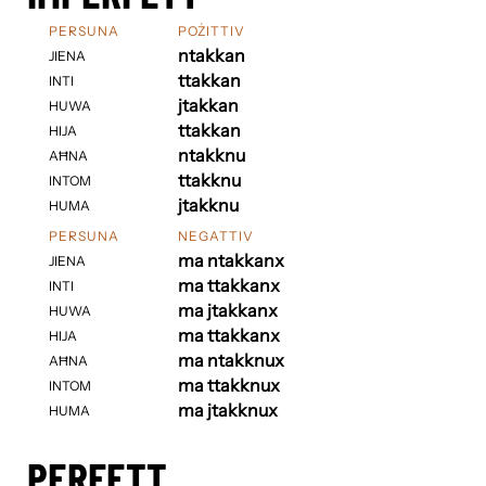
PERSUNA
POŻITTIV
ntakkan
JIENA
ttakkan
INTI
jtakkan
HUWA
ttakkan
HIJA
ntakknu
AĦNA
ttakknu
INTOM
jtakknu
HUMA
PERSUNA
NEGATTIV
ma ntakkanx
JIENA
ma ttakkanx
INTI
ma jtakkanx
HUWA
ma ttakkanx
HIJA
ma ntakknux
AĦNA
ma ttakknux
INTOM
ma jtakknux
HUMA
PERFETT