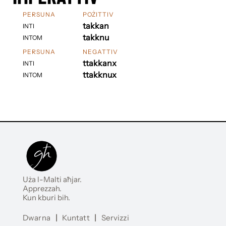
PERSUNA
POŻITTIV
takkan
INTI
takknu
INTOM
PERSUNA
NEGATTIV
ttakkanx
INTI
ttakknux
INTOM
Uża l-Malti aħjar.
Apprezzah.
Kun kburi bih.
Dwarna
|
Kuntatt
|
Servizzi