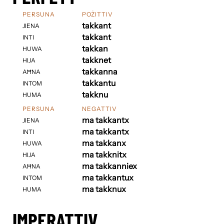
PERSUNA
POŻITTIV
takkant
JIENA
takkant
INTI
takkan
HUWA
takknet
HIJA
takkanna
AĦNA
takkantu
INTOM
takknu
HUMA
PERSUNA
NEGATTIV
ma takkantx
JIENA
ma takkantx
INTI
ma takkanx
HUWA
ma takknitx
HIJA
ma takkanniex
AĦNA
ma takkantux
INTOM
ma takknux
HUMA
IMPERATTIV