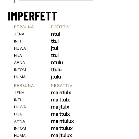
IMPERFETT
PERSUNA
POŻITTIV
ntul
JIENA
ttul
INTI
jtul
HUWA
ttul
HIJA
ntulu
AĦNA
ttulu
INTOM
jtulu
HUMA
PERSUNA
NEGATTIV
ma ntulx
JIENA
ma ttulx
INTI
ma jtulx
HUWA
ma ttulx
HIJA
ma ntulux
AĦNA
ma ttulux
INTOM
ma jtulux
HUMA