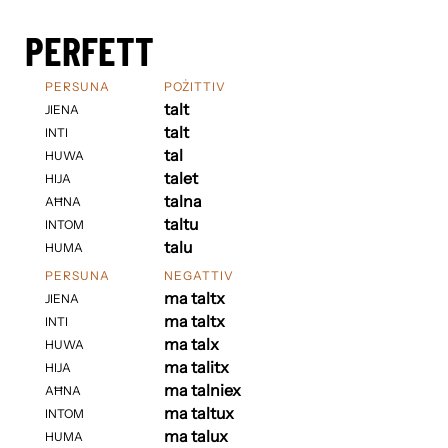
PERFETT
PERSUNA
POŻITTIV
talt
JIENA
talt
INTI
tal
HUWA
talet
HIJA
talna
AĦNA
taltu
INTOM
talu
HUMA
PERSUNA
NEGATTIV
ma taltx
JIENA
ma taltx
INTI
ma talx
HUWA
ma talitx
HIJA
ma talniex
AĦNA
ma taltux
INTOM
ma talux
HUMA