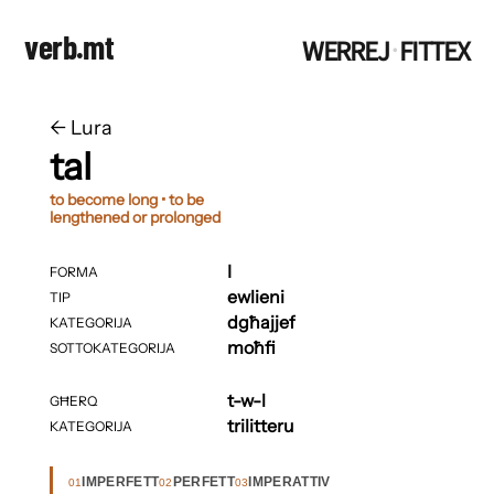
verb.mt
WERREJ
FITTEX
·
←
​​Lura
tal
to become long • to be
lengthened or prolonged
I
FORMA
ewlieni
TIP
dgħajjef
KATEGORIJA
moħfi
SOTTOKATEGORIJA
t-w-l
GĦERQ
trilitteru
KATEGORIJA
IMPERFETT
PERFETT
IMPERATTIV
01
02
03