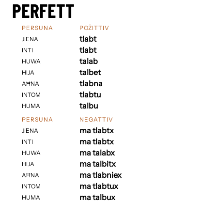
PERFETT
PERSUNA
POŻITTIV
tlabt
JIENA
tlabt
INTI
talab
HUWA
talbet
HIJA
tlabna
AĦNA
tlabtu
INTOM
talbu
HUMA
PERSUNA
NEGATTIV
ma tlabtx
JIENA
ma tlabtx
INTI
ma talabx
HUWA
ma talbitx
HIJA
ma tlabniex
AĦNA
ma tlabtux
INTOM
ma talbux
HUMA