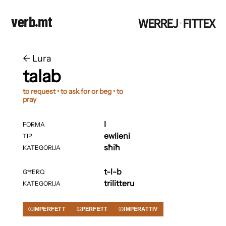
verb.mt
WERREJ
FITTEX
·
←
​​Lura
talab
to request • to ask for or beg • to
pray
I
FORMA
ewlieni
TIP
sħiħ
KATEGORIJA
t-l-b
GĦERQ
trilitteru
KATEGORIJA
IMPERFETT
PERFETT
IMPERATTIV
01
02
03