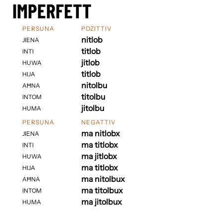
IMPERFETT
PERSUNA
POŻITTIV
nitlob
JIENA
titlob
INTI
jitlob
HUWA
titlob
HIJA
nitolbu
AĦNA
titolbu
INTOM
jitolbu
HUMA
PERSUNA
NEGATTIV
ma nitlobx
JIENA
ma titlobx
INTI
ma jitlobx
HUWA
ma titlobx
HIJA
ma nitolbux
AĦNA
ma titolbux
INTOM
ma jitolbux
HUMA