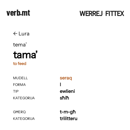
verb.mt
WERREJ
FITTEX
·
←
​​Lura
tema’
tama’
to feed
seraq
MUDELL
I
FORMA
ewlieni
TIP
sħiħ
KATEGORIJA
t-m-għ
GĦERQ
trilitteru
KATEGORIJA