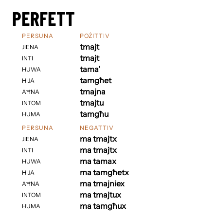
PERFETT
PERSUNA
POŻITTIV
tmajt
JIENA
tmajt
INTI
tama’
HUWA
tamgħet
HIJA
tmajna
AĦNA
tmajtu
INTOM
tamgħu
HUMA
PERSUNA
NEGATTIV
ma tmajtx
JIENA
ma tmajtx
INTI
ma tamax
HUWA
ma tamgħetx
HIJA
ma tmajniex
AĦNA
ma tmajtux
INTOM
ma tamgħux
HUMA