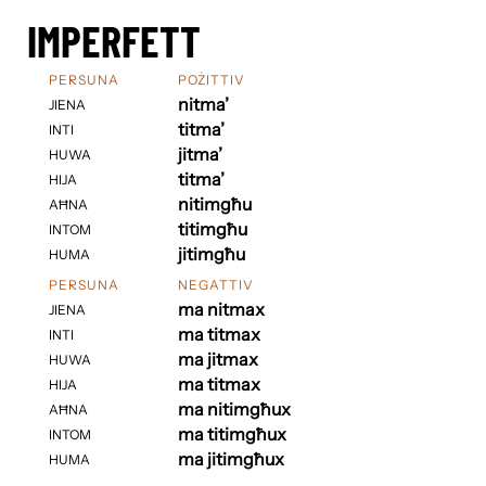
IMPERFETT
PERSUNA
POŻITTIV
nitma’
JIENA
titma’
INTI
jitma’
HUWA
titma’
HIJA
nitimgħu
AĦNA
titimgħu
INTOM
jitimgħu
HUMA
PERSUNA
NEGATTIV
ma nitmax
JIENA
ma titmax
INTI
ma jitmax
HUWA
ma titmax
HIJA
ma nitimgħux
AĦNA
ma titimgħux
INTOM
ma jitimgħux
HUMA